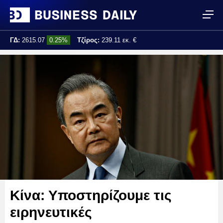
ΓΔ:
2615.07
0.25%
Τζίρος:
239.11 εκ. €
Τελ. ενημέρωση:
17:25:01
Κίνα: Υποστηρίζουμε τις
ειρηνευτικές