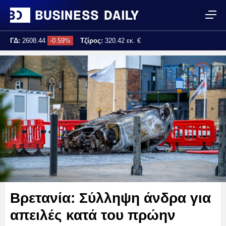
ΓΔ:
2608.44
-0.59%
Τζίρος:
320.42 εκ. €
Τελ. ενημέρωση:
17:25:02
Βρετανία: Σύλληψη άνδρα για
απειλές κατά του πρώην