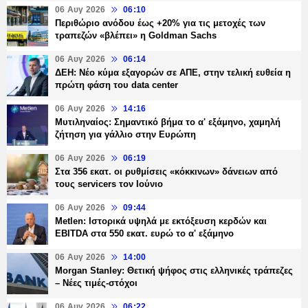
06 Αυγ 2026
06:10
Περιθώριο ανόδου έως +20% για τις μετοχές των
τραπεζών «βλέπει» η Goldman Sachs
06 Αυγ 2026
06:14
ΔΕΗ: Νέο κύμα εξαγορών σε ΑΠΕ, στην τελική ευθεία η
πρώτη φάση του data center
06 Αυγ 2026
14:16
Μυτιληναίος: Σημαντικό βήμα το α' εξάμηνο, χαμηλή
ζήτηση για γάλλιο στην Ευρώπη
06 Αυγ 2026
06:19
Στα 356 εκατ. οι ρυθμίσεις «κόκκινων» δάνειων από
τους servicers τον Ιούνιο
06 Αυγ 2026
09:44
Metlen: Ιστορικά υψηλά με εκτόξευση κερδών και
EBITDA στα 550 εκατ. ευρώ το α' εξάμηνο
06 Αυγ 2026
14:00
Morgan Stanley: Θετική ψήφος στις ελληνικές τράπεζες
– Νέες τιμές-στόχοι
06 Αυγ 2026
06:22