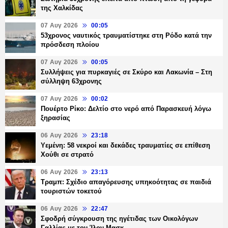
της Χαλκίδας
07 Αυγ 2026
00:05
53χρονος ναυτικός τραυματίστηκε στη Ρόδο κατά την
πρόσδεση πλοίου
07 Αυγ 2026
00:05
Συλλήψεις για πυρκαγιές σε Σκύρο και Λακωνία – Στη
σύλληψη 63χρονης
07 Αυγ 2026
00:02
Πουέρτο Ρίκο: Δελτίο στο νερό από Παρασκευή λόγω
ξηρασίας
06 Αυγ 2026
23:18
Υεμένη: 58 νεκροί και δεκάδες τραυματίες σε επίθεση
Χούθι σε στρατό
06 Αυγ 2026
23:13
Τραμπ: Σχέδιο απαγόρευσης υπηκοότητας σε παιδιά
τουριστών τοκετού
06 Αυγ 2026
22:47
Σφοδρή σύγκρουση της ηγέτιδας των Οικολόγων
Γαλλίας με τον Ίλον Μασκ