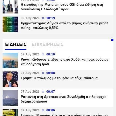
Η είσοδος της Meridiam στον GSI δίνει ώθηση στη
διασύνδεση Ελλάδας-Κύπρου
06 Αυγ 2026
18:19
Χρηματιστήριο: Λύγισε από το βάρος κινήσεων profit
taking, απώλειες 0,59%
ΕΙΔΗΣΕΙΣ
ΕΠΙΧΕΙΡΗΣΕΙΣ
07 Αυγ 2026
00:10
Ριάντ: Κίνδυνος επίθεσης από Χούθι και Ιρακινούς με
καθοδήγηση Ιράν
07 Αυγ 2026
00:08
Τραμπ: Ο πόλεμος με το Ιράν θα λήξει σύντομα
07 Αυγ 2026
00:07
Ρύπανση στη Δραπετσώνα: Συνελήφθη ο πλοίαρχος
δεξαμενόπλοιου
07 Αυγ 2026
00:06
Σωτηρία 30χρονης έπειτα από πτώση από τη γέφυρα