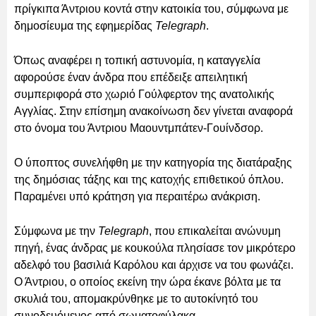
πρίγκιπα Άντριου κοντά στην κατοικία του, σύμφωνα με
δημοσίευμα της εφημερίδας
Telegraph
.
Όπως αναφέρει η τοπική αστυνομία, η καταγγελία
αφορούσε έναν άνδρα που επέδειξε απειλητική
συμπεριφορά στο χωριό Γούλφερτον της ανατολικής
Αγγλίας. Στην επίσημη ανακοίνωση δεν γίνεται αναφορά
στο όνομα του Άντριου Μαουντμπάτεν-Γουίνδσορ.
Ο ύποπτος συνελήφθη με την κατηγορία της διατάραξης
της δημόσιας τάξης και της κατοχής επιθετικού όπλου.
Παραμένει υπό κράτηση για περαιτέρω ανάκριση.
Σύμφωνα με την
Telegraph
, που επικαλείται ανώνυμη
πηγή, ένας άνδρας με κουκούλα πλησίασε τον μικρότερο
αδελφό του βασιλιά Καρόλου και άρχισε να του φωνάζει.
Ο Άντριου, ο οποίος εκείνη την ώρα έκανε βόλτα με τα
σκυλιά του, απομακρύνθηκε με το αυτοκίνητό του
συνοδευόμενος από σωματοφύλακα.