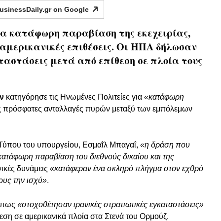
usinessDaily.gr on
Google
ια κατάφωρη παραβίαση της εκεχειρίας,
 αμερικανικές επιθέσεις. Οι ΗΠΑ δήλωσαν
ταστάσεις μετά από επίθεση σε πλοία τους
ν
κατηγόρησε τις Ηνωμένες Πολιτείες για
«κατάφωρη
τις πρόσφατες ανταλλαγές πυρών μεταξύ των εμπόλεμων
ύπου του υπουργείου, Εσμαΐλ Μπαγαΐ,
«η δράση που
κατάφωρη παραβίαση του διεθνούς δικαίου και της
ανικές δυνάμεις
«κατάφεραν ένα σκληρό πλήγμα στον εχθρό
ους την ισχύ»
.
ν πως
«στοχοθέτησαν ιρανικές στρατιωτικές εγκαταστάσεις»
εση σε αμερικανικά πλοία στα Στενά του Ορμούζ.