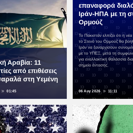
επαναφορά διαλ
Ιράν-ΗΠΑ με τη 
Ορμούζ
Το Πακιστάν ελπίζει ότι η νέ
το Στενό του Ορμούζ θα βοη
Ιράν να ξαναρχίσουν συνομι
με το ΥΠΕΞ, μετά τη συμφων
για εναλλακτική θαλάσσια δι
κή Αραβία: 11
σημείο έντασης.
τίες από επιθέσεις
σαραλά στη Υεμένη
01:45
06 Αυγ 2026
11:11