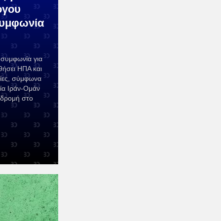
όγου
συμφωνία
α συμφωνία για
θήσει ΗΠΑ και
λίες, σύμφωνα
ία Ιράν-Ομάν
αδρομή στο