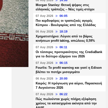
06 Αυγ 2026
14:00
Morgan Stanley: Θετική ψήφος στις
ελληνικές τράπεζες – Νέες τιμές-στόχοι
07 Αυγ 2026
06:05
Πιο κερδοφόρες οι τραπεζικές αγορές
Κύπρου - Βουλγαρίας από της Ελλάδας
06 Αυγ 2026
18:19
Χρηματιστήριο: Λύγισε από το βάρος
κινήσεων profit taking, απώλειες 0,59%
07 Αυγ 2026
06:11
Οι τέσσερις προτεραιότητες της CrediaBank
για το δεύτερο εξάμηνο του 2026
07 Αυγ 2026
06:15
Fourlis: Το profit warning και γιατί η Edison
βλέπει το ποτήρι μισογεμάτο
06 Αυγ 2026
20:00
Καιρός: Η πρόγνωση για αύριο, Παρασκευή
7 Αυγούστου 2026
07 Αυγ 2026
06:22
Πώς πωλούνται χωρίς πλήρη εξόφληση
χρέους τα κατασχεμένα ακίνητα από την
ΑΑΔΕ