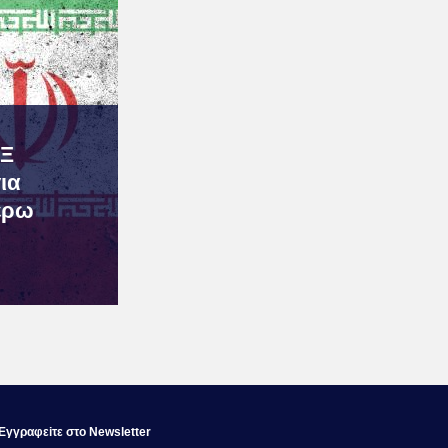
ΕΞ
ια
έρω
Εγγραφεiτε στο Newsletter