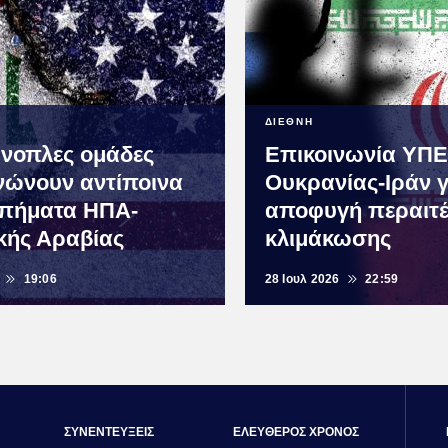
ΔΙΕΘΝΗ
Ένοπλες ομάδες
Επικοινωνία ΥΠ
νώνουν αντίποινα
Ουκρανίας-Ιράν γ
υπήματα ΗΠΑ-
αποφυγή περαιτ
κής Αραβίας
κλιμάκωσης
19:06
28 Ιουλ 2026
22:59
ΣΥΝΕΝΤΕΥΞΕΙΣ
ΕΛΕΥΘΕΡΟΣ ΧΡΟΝΟΣ