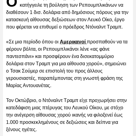
Ο
κατήγγειλε τη βούληση των Ρεπουμπλικάνων να
διαθέσουν 1 δισ. δολάρια από δημόσιους πόρους για την
κατασκευή αίθουσας δεξιώσεων στον Λευκό Οίκο, έργο
που φέρεται να επιθυμεί ο πρόεδρος Ντόναλντ Τραμπ.
«Σε μια περίοδο όπου οι
Αμερικανοί
προσπαθούν να τα
φέρουν βόλτα, οι Ρεπουμπλικάνοι λένε «ας φάνε
παντεσπάνι» και προσφέρουν ένα δισεκατομμύριο
δολάρια στον Τραμπ για μια αίθουσα χορού», σημειώνει
ο Τσακ Σούμερ σε επιστολή του προς άλλους
γερουσιαστές, παραπέμποντας στη γνωστή φράση της
Μαρίας Αντουανέτας.
Τον Οκτώβριο, ο Ντόναλντ Τραμπ είχε προχωρήσει στην
κατεδάφιση μιας πτέρυγας του Λευκού Οίκου, με στόχο
την ανέγερση αίθουσας χορού ικανής να φιλοξενεί έως
1.000 προσκεκλημένους σε δεξιώσεις και δείπνα για
ξένους ηγέτες.