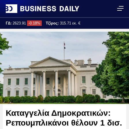
ΓΔ:
2623.91
-0.18%
Τζίρος:
315.71 εκ. €
Τελ. ενημέρωση:
17:25:04
Καταγγελία Δημοκρατικών:
Ρεπουμπλικάνοι θέλουν 1 δισ.