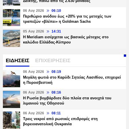
Δείκτης, πάνω από τις 2.630 μονάδες
06 Αυγ 2026
06:10
Περιθώριο ανόδου έως +20% για τις μετοχές των
τραπεζών «βλέπει» η Goldman Sachs
05 Αυγ 2026
14:31
Η Meridiam εισέρχεται ως βασικός μέτοχος στο
καλώδιο Ελλάδας-Κύπρου
ΕΙΔΗΣΕΙΣ
ΕΠΙΧΕΙΡΗΣΕΙΣ
06 Αυγ 2026
08:19
Μεγάλη φωτιά στο Καρύδι Σητείας Λασιθίου, επιχειρεί
η Πυροσβεστική
06 Αυγ 2026
08:16
Η Ρωσία βομβάρδισε δύο πλοία στα ανοιχτά του
λιμανιού της Οδησσού
06 Αυγ 2026
08:11
Τρεις νεκροί από ρωσικές επιδρομές στη
βορειοανατολική Ουκρανία