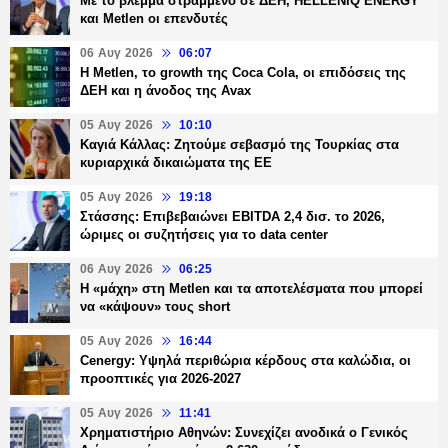
Με το βλέμμα στραμμένο σε ΔΕΗ, HELLENiQ ENERGY
και Metlen οι επενδυτές
06 Αυγ 2026
06:07
H Metlen, το growth της Coca Cola, οι επιδόσεις της
ΔΕΗ και η άνοδος της Avax
05 Αυγ 2026
10:10
Καγιά Κάλλας: Ζητούμε σεβασμό της Τουρκίας στα
κυριαρχικά δικαιώματα της ΕΕ
05 Αυγ 2026
19:18
Στάσσης: Επιβεβαιώνει EBITDA 2,4 δισ. το 2026,
ώριμες οι συζητήσεις για το data center
06 Αυγ 2026
06:25
H «μάχη» στη Metlen και τα αποτελέσματα που μπορεί
να «κάψουν» τους short
05 Αυγ 2026
16:44
Cenergy: Υψηλά περιθώρια κέρδους στα καλώδια, οι
προοπτικές για 2026-2027
05 Αυγ 2026
11:41
Χρηματιστήριο Αθηνών: Συνεχίζει ανοδικά ο Γενικός