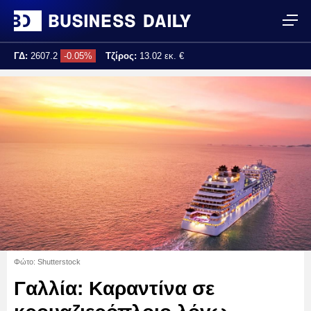
ΓΔ:
2607.2
-0.05%
Τζίρος:
13.02 εκ. €
Τελ. ενημέρωση:
10:54:35
Φώτο: Shutterstock
Γαλλία: Kαραντίνα σε