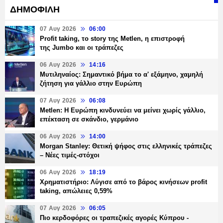
ΔΗΜΟΦΙΛΗ
07 Αυγ 2026
06:00
Profit taking, το story της Metlen, η επιστροφή
της Jumbo και οι τράπεζες
06 Αυγ 2026
14:16
Μυτιληναίος: Σημαντικό βήμα το α' εξάμηνο, χαμηλή
ζήτηση για γάλλιο στην Ευρώπη
07 Αυγ 2026
06:08
Metlen: Η Ευρώπη κινδυνεύει να μείνει χωρίς γάλλιο,
επέκταση σε σκάνδιο, γερμάνιο
06 Αυγ 2026
14:00
Morgan Stanley: Θετική ψήφος στις ελληνικές τράπεζες
– Νέες τιμές-στόχοι
06 Αυγ 2026
18:19
Χρηματιστήριο: Λύγισε από το βάρος κινήσεων profit
taking, απώλειες 0,59%
07 Αυγ 2026
06:05
Πιο κερδοφόρες οι τραπεζικές αγορές Κύπρου -