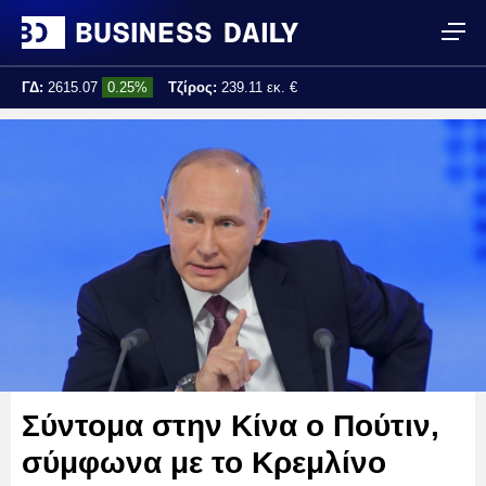
ΓΔ:
2615.07
0.25%
Τζίρος:
239.11 εκ. €
Τελ. ενημέρωση:
17:25:01
Σύντομα στην Κίνα ο Πούτιν,
σύμφωνα με το Κρεμλίνο