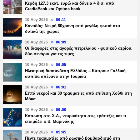
Κέρδη 127,3 εκατ. ευρώ και δάνεια 4 δισ. από
CrediaBank και Optima bank
10 Αυγ 2026
06:11
Καναδάς: Νεκρή 80χρονη από μεγάλη φωτιά στα
δυτικά της χώρας
10 Αυγ 2026
06:09
Οι διαφορές στις αγορές πετρελαίου - φυσικού αερίου,
δύο σενάρια για τις τιμές
10 Αυγ 2026
06:05
Ηλεκτρική διασύνδεση Ελλάδας – Κύπρου: Γαλλική
ασπίδα απέναντι στην Τουρκία
10 Αυγ 2026
06:01
Επτά νεκροί και 30 τραυματίες από επίθεση Χούθι στη
Μόκα
10 Αυγ 2026
06:00
Κόπωση στο Χ.Α., νευρικότητα στις τράπεζες και τι
ετοιμάζει ο Β. Μαρινάκης
10 Αυγ 2026
05:45
Πέντε τραυματίες από ρωσικό βομβαρδισμό στη