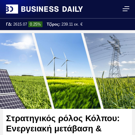
ΓΔ:
2615.07
0.25%
Τζίρος:
239.11 εκ. €
Τελ. ενημέρωση:
17:25:01
Στρατηγικός ρόλος Κόλπου:
Ενεργειακή μετάβαση &