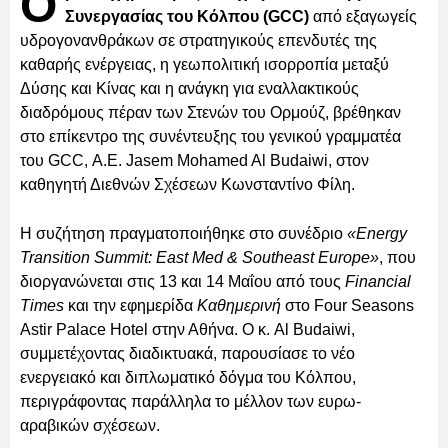
Ο
Συνεργασίας του Κόλπου (GCC)
από εξαγωγείς
υδρογονανθράκων σε στρατηγικούς επενδυτές της
καθαρής ενέργειας, η γεωπολιτική ισορροπία μεταξύ
Δύσης και Κίνας και η ανάγκη για εναλλακτικούς
διαδρόμους πέραν των Στενών του Ορμούζ, βρέθηκαν
στο επίκεντρο της συνέντευξης του γενικού γραμματέα
του GCC, Α.Ε. Jasem Mohamed Al Budaiwi, στον
καθηγητή Διεθνών Σχέσεων Κωνσταντίνο Φίλη.
Η συζήτηση πραγματοποιήθηκε στο συνέδριο
«Energy
Transition Summit: East Med & Southeast Europe»
, που
διοργανώνεται στις 13 και 14 Μαΐου από τους
Financial
Times
και την εφημερίδα
Καθημερινή
στο Four Seasons
Astir Palace Hotel στην Αθήνα. Ο κ. Al Budaiwi,
συμμετέχοντας διαδικτυακά, παρουσίασε το νέο
ενεργειακό και διπλωματικό δόγμα του Κόλπου,
περιγράφοντας παράλληλα το μέλλον των ευρω-
αραβικών σχέσεων.