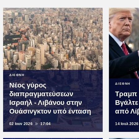
ΔΙΕΘΝΗ
Νέος γύρος
ΔΙΕΘΝΗ
διαπραγματεύσεων
Τραμπ 
Ισραήλ - Λιβάνου στην
Βγάλτε
Ουάσινγκτον υπό ένταση
από Λί
02 Ιουν 2026
17:04
14 Ιουλ 2026