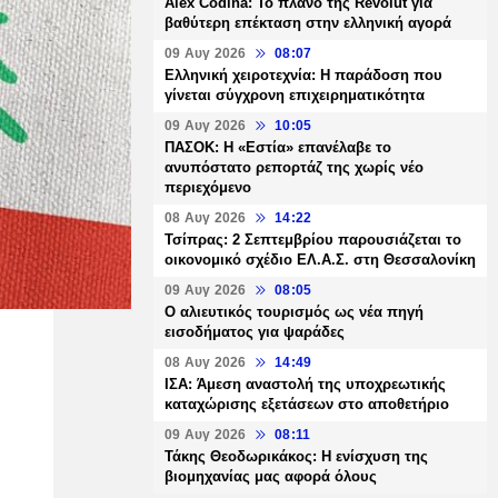
Alex Codina: Το πλάνο της Revolut για
βαθύτερη επέκταση στην ελληνική αγορά
09 Αυγ 2026
08:07
Ελληνική χειροτεχνία: Η παράδοση που
γίνεται σύγχρονη επιχειρηματικότητα
09 Αυγ 2026
10:05
ΠΑΣΟΚ: Η «Εστία» επανέλαβε το
ανυπόστατο ρεπορτάζ της χωρίς νέο
περιεχόμενο
08 Αυγ 2026
14:22
Τσίπρας: 2 Σεπτεμβρίου παρουσιάζεται το
οικονομικό σχέδιο ΕΛ.Α.Σ. στη Θεσσαλονίκη
09 Αυγ 2026
08:05
Ο αλιευτικός τουρισμός ως νέα πηγή
εισοδήματος για ψαράδες
08 Αυγ 2026
14:49
ΙΣΑ: Άμεση αναστολή της υποχρεωτικής
καταχώρισης εξετάσεων στο αποθετήριο
09 Αυγ 2026
08:11
Τάκης Θεοδωρικάκος: Η ενίσχυση της
βιομηχανίας μας αφορά όλους