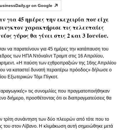
usinessDaily.gr on
Google
ν για 45 ημέρες την εκεχειρία που είχε
ινγκτον χαρακτήρισε τις τελευταίες
έος γύρος θα γίνει στις 2 και 3 Ιουνίου.
ν να παρατείνουν για 45 ημέρες την κατάπαυση του
όεδρος των ΗΠΑ Ντόναλντ Τραμπ στις 16 Απριλίου,
άρτμεντ. «Η παύση των εχθροπραξιών της 16ης Απριλίου
νου να καταστεί δυνατή περαιτέρω πρόοδος» δήλωσε ο
ου Εξωτερικών Τόμι Πίγκοτ.
 παραγωγικές»
τις συνομιλίες που πραγματοποιήθηκαν
ενο διήμερο, προσθέτοντας ότι οι διαπραγματεύσεις θα
ν τρίτη συνάντηση των δύο πλευρών από τότε που το
εις του στον Λίβανο. Η κλιμάκωση αυτή σημειώθηκε μετά