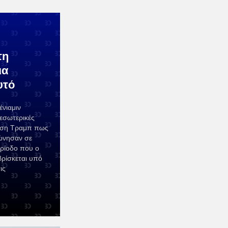
τη
ια
υτό
νιαμιν
εσωτερικές
νωση Τραμπ πως
ώνησαν σε
ρίοδο που ο
ρίσκεται υπό
ις