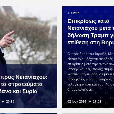
ΔΙΕΘΝΗ
Επικρίσεις κατά
Νετανιάχου μετά 
δήλωση Τραμπ γ
επίθεση στη Βηρ
Ο πρόεδρος του Ισραήλ, Μπέ
Νετανιάχου δέχεται σφοδρές 
επικρίσεις μετά την ανακοί
Ισραήλ και Χεζμπολάχ συμφ
κατάπαυση πυρός, σε μια πε
προς Νετανιάχου:
Ισραηλινός πρωθυπουργός β
 τα στρατεύματα
εκλογική πίεση και χαμηλά στ
δημοσκοπήσεις.
βανο και Συρία
20:26
02 Ιουν 2026
17:02