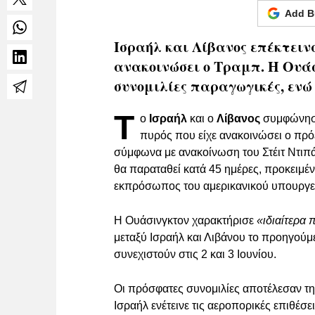
Add B
Ισραήλ και Λίβανος επέκτεινα
ανακοινώσει ο Τραμπ. Η Ουάσ
συνομιλίες παραγωγικές, ενώ ν
Τ
ο
Ισραήλ
και ο
Λίβανος
συμφώνησα
πυρός που είχε ανακοινώσει ο πρ
σύμφωνα με ανακοίνωση του Στέιτ Ντιπ
θα παραταθεί κατά 45 ημέρες, προκειμέ
εκπρόσωπος του αμερικανικού υπουργεί
Η Ουάσινγκτον χαρακτήρισε
«ιδιαίτερα
μεταξύ Ισραήλ και Λιβάνου το προηγούμ
συνεχιστούν στις 2 και 3 Ιουνίου.
Οι πρόσφατες συνομιλίες αποτέλεσαν τη
Ισραήλ ενέτεινε τις αεροπορικές επιθέσ