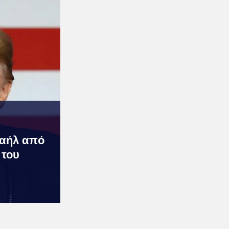
ραήλ από
 του