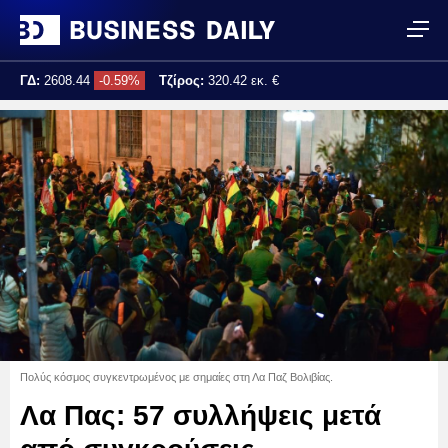
ΓΔ:
2608.44
-0.59%
Τζίρος:
320.42 εκ. €
Τελ. ενημέρωση:
17:25:02
Πολύς κόσμος συγκεντρωμένος με σημαίες στη Λα Παζ Βολιβίας.
Λα Πας: 57 συλλήψεις μετά