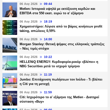
06 Αυγ 2026
09:44
Metlen: Ιστορικά υψηλά με εκτόξευση κερδών και
EBITDA στα 550 εκατ. ευρώ το α' εξάμηνο
06 Αυγ 2026
18:19
Χρηματιστήριο: Λύγισε από το βάρος κινήσεων profit
taking, απώλειες 0,59%
06 Αυγ 2026
14:00
Morgan Stanley: Θετική ψήφος στις ελληνικές τράπεζες
– Νέες τιμές-στόχοι
06 Αυγ 2026
10:22
HELLENiQ ENERGY: Κερδοφορία-ρεκόρ «βλέπει» η
NBG Securities μετά το ισχυρό τρίμηνο
06 Αυγ 2026
11:19
Jumbo: Επιτάχυνση πωλήσεων τον Ιούλιο - Τι βλέπει
η Citi για τη μετοχή
06 Αυγ 2026
11:59
Citi: Ισχυρότερο το α' εξάμηνο της Metlen - Διατηρεί
σύσταση «Buy»