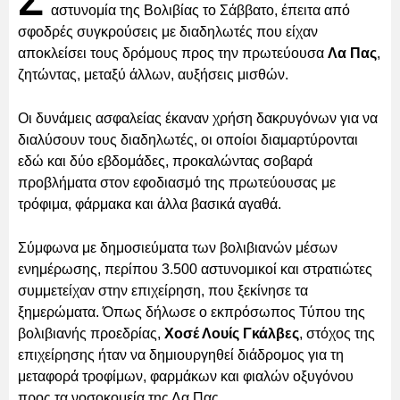
Σ
αστυνομία της Βολιβίας το Σάββατο, έπειτα από
σφοδρές συγκρούσεις με διαδηλωτές που είχαν
αποκλείσει τους δρόμους προς την πρωτεύουσα
Λα Πας
,
ζητώντας, μεταξύ άλλων, αυξήσεις μισθών.
Οι δυνάμεις ασφαλείας έκαναν χρήση δακρυγόνων για να
διαλύσουν τους διαδηλωτές, οι οποίοι διαμαρτύρονται
εδώ και δύο εβδομάδες, προκαλώντας σοβαρά
προβλήματα στον εφοδιασμό της πρωτεύουσας με
τρόφιμα, φάρμακα και άλλα βασικά αγαθά.
Σύμφωνα με δημοσιεύματα των βολιβιανών μέσων
ενημέρωσης, περίπου 3.500 αστυνομικοί και στρατιώτες
συμμετείχαν στην επιχείρηση, που ξεκίνησε τα
ξημερώματα. Όπως δήλωσε ο εκπρόσωπος Τύπου της
βολιβιανής προεδρίας,
Χοσέ Λουίς Γκάλβες
, στόχος της
επιχείρησης ήταν να δημιουργηθεί διάδρομος για τη
μεταφορά τροφίμων, φαρμάκων και φιαλών οξυγόνου
προς τα νοσοκομεία της Λα Πας.