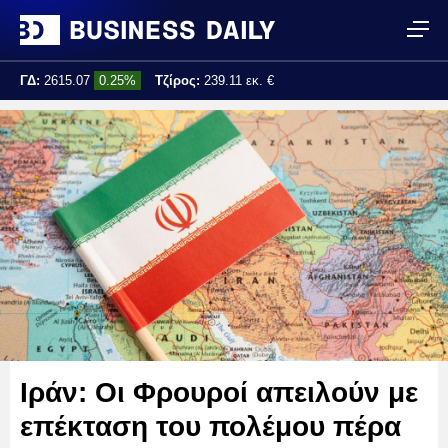
ΓΔ:
2615.07
0.25%
Τζίρος:
239.11 εκ. €
Τελ. ενημέρωση:
17:25:01
Ιράν: Οι Φρουροί απειλούν με
επέκταση του πολέμου πέρα