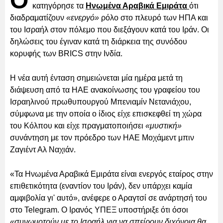
Ο
κατηγόρησε τα
Ηνωμένα Αραβικά Εμιράτα
ότι
διαδραματίζουν
«ενεργό»
ρόλο στο πλευρό των ΗΠΑ και
του Ισραήλ στον πόλεμο που διεξάγουν κατά του Ιράν. Οι
δηλώσεις του έγιναν κατά τη διάρκεια της συνόδου
κορυφής των BRICS στην Ινδία.
Η νέα αυτή ένταση σημειώνεται μία ημέρα μετά τη
διάψευση από τα ΗΑΕ ανακοίνωσης του γραφείου του
Ισραηλινού πρωθυπουργού Μπενιαμίν Νετανιάχου,
σύμφωνα με την οποία ο ίδιος είχε επισκεφθεί τη χώρα
του Κόλπου και είχε πραγματοποιήσει
«μυστική»
συνάντηση με τον πρόεδρο των ΗΑΕ Μοχάμεντ μπιν
Ζαγιέντ Αλ Ναχιάν.
«Τα Ηνωμένα Αραβικά Εμιράτα είναι ενεργός εταίρος στην
επιθετικότητα (εναντίον του Ιράν), δεν υπάρχει καμία
αμφιβολία γι' αυτό», ανέφερε ο Αραγτσί σε ανάρτησή του
στο Telegram. Ο Ιρανός ΥΠΕΞ υποστήριξε ότι όσοι
«συνωμοτούν με το Ισραήλ για να σπείρουν διχόνοια θα