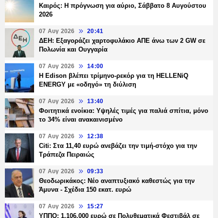
Καιρός: Η πρόγνωση για αύριο, Σάββατο 8 Αυγούστου
2026
07 Αυγ 2026
20:41
ΔΕΗ: Εξαγοράζει χαρτοφυλάκιο ΑΠΕ άνω των 2 GW σε
Πολωνία και Ουγγαρία
07 Αυγ 2026
14:00
Η Edison βλέπει τρίμηνο-ρεκόρ για τη HELLENiQ
ENERGY με «οδηγό» τη διύλιση
07 Αυγ 2026
13:40
Φοιτητικά ενοίκια: Υψηλές τιμές για παλιά σπίτια, μόνο
το 34% είναι ανακαινισμένο
07 Αυγ 2026
12:38
Citi: Στα 11,40 ευρώ ανεβάζει την τιμή-στόχο για την
Τράπεζα Πειραιώς
07 Αυγ 2026
09:33
Θεοδωρικάκος: Νέο αναπτυξιακό καθεστώς για την
Άμυνα - Σχέδια 150 εκατ. ευρώ
07 Αυγ 2026
15:27
ΥΠΠΟ: 1.106.000 ευρώ σε Πολυθεματικά Φεστιβάλ σε