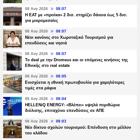
08 Αυγ 2026
08:07
Η ΕΑΤ με «προίκα» 2 δισ. στηρίζει δάνεια έως 5 δισ.
για μικρομεσαίες
08 Αυγ 2026
08:07
Νέοι κανόνες στο Χωροταξικό Τουρισμού για
επενδύσεις και νησιά
08 Αυγ 2026
08:07
Το deal με την Dromeus και οι επόμενες κινήσεις της
Εθνικής στο real estate
08 Αυγ 2026
08:05
Ενισχύεται η εθνική πρωτοβουλία για χαμηλότερες
τιμές στα ράφια
08 Αυγ 2026
08:04
HELLENiQ ENERGY: «Βλέπει» υψηλά περιθώρια
διύλισης, επιταχύνει επενδύσεις σε ΑΠΕ
08 Αυγ 2026
08:03
Νέο δίκτυο σχολών τουρισμού: Επένδυση στο μέλλον
του κλάδου