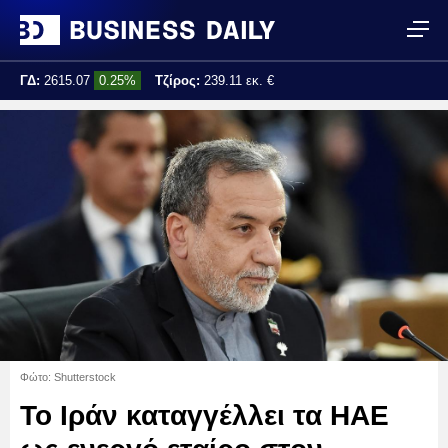
ΓΔ:
2615.07
0.25%
Τζίρος:
239.11 εκ. €
Τελ. ενημέρωση:
17:25:01
Φώτο: Shutterstock
Το Ιράν καταγγέλλει τα ΗΑΕ