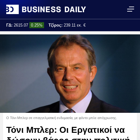
ΓΔ:
2615.07
0.25%
Τζίρος:
239.11 εκ. €
Τελ. ενημέρωση:
17:25:01
Ο Τόνι Μπλερ σε επαγγελματική ενδυμασία, με φόντο μπλε απόχρωσης.
Τόνι Μπλερ: Οι Εργατικοί να