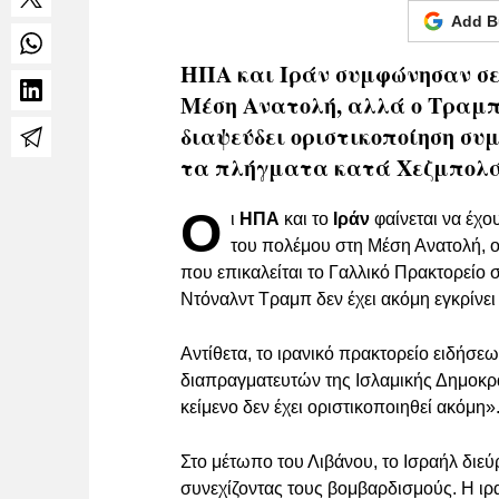
Add B
ΗΠΑ και Ιράν συμφώνησαν σε
Μέση Ανατολή, αλλά ο Τραμπ 
διαψεύδει οριστικοποίηση συμ
τα πλήγματα κατά Χεζμπολά
Ο
ι
ΗΠΑ
και το
Ιράν
φαίνεται να έχο
του πολέμου στη Μέση Ανατολή, ο
που επικαλείται το Γαλλικό Πρακτορείο
Ντόναλντ Τραμπ δεν έχει ακόμη εγκρίνει
Αντίθετα, το ιρανικό πρακτορείο ειδήσ
διαπραγματευτών της Ισλαμικής Δημοκρ
κείμενο δεν έχει οριστικοποιηθεί ακόμη»
Στο μέτωπο του Λιβάνου, το Ισραήλ διεύ
συνεχίζοντας τους βομβαρδισμούς. Η ιρ