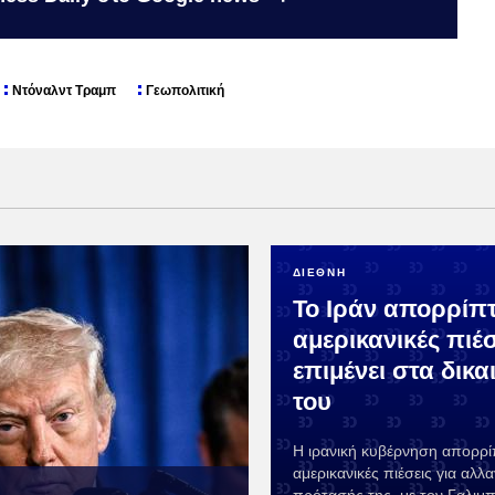
Ντόναλντ Τραμπ
Γεωπολιτική
ΔΙΕΘΝΗ
Το Ιράν απορρίπτε
αμερικανικές πιέσ
επιμένει στα δικ
του
Η ιρανική κυβέρνηση απορρίπ
αμερικανικές πιέσεις για αλλ