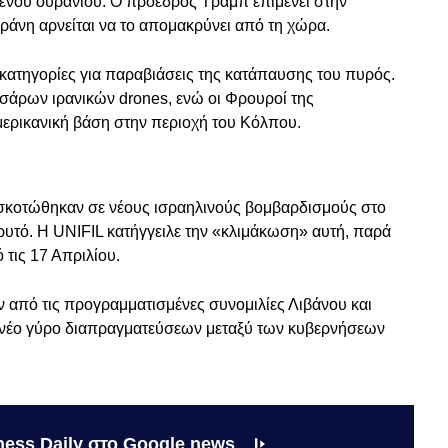
μένου ουρανίου. Ο πρόεδρος Τραμπ επιμένει στην
ράνη αρνείται να το απομακρύνει από τη χώρα.
κατηγορίες για παραβιάσεις της κατάπαυσης του πυρός.
σάρων ιρανικών drones, ενώ οι Φρουροί της
ρικανική βάση στην περιοχή του Κόλπου.
 σκοτώθηκαν σε νέους ισραηλινούς βομβαρδισμούς στο
ρυτό. Η UNIFIL κατήγγειλε την «κλιμάκωση» αυτή, παρά
τις 17 Απριλίου.
ιν από τις προγραμματισμένες συνομιλίες Λιβάνου και
ν νέο γύρο διαπραγματεύσεων μεταξύ των κυβερνήσεων
ness Daily στο Google news