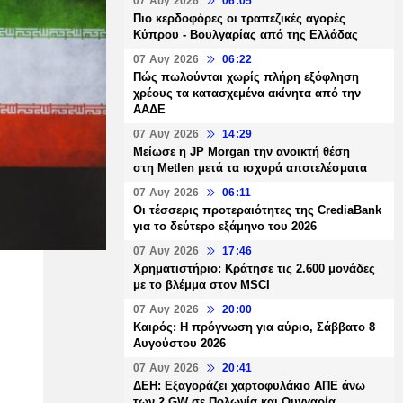
07 Αυγ 2026
06:05
Πιο κερδοφόρες οι τραπεζικές αγορές
Κύπρου - Βουλγαρίας από της Ελλάδας
07 Αυγ 2026
06:22
Πώς πωλούνται χωρίς πλήρη εξόφληση
χρέους τα κατασχεμένα ακίνητα από την
ΑΑΔΕ
07 Αυγ 2026
14:29
Μείωσε η JP Morgan την ανοικτή θέση
στη Metlen μετά τα ισχυρά αποτελέσματα
07 Αυγ 2026
06:11
Οι τέσσερις προτεραιότητες της CrediaBank
για το δεύτερο εξάμηνο του 2026
07 Αυγ 2026
17:46
Χρηματιστήριο: Κράτησε τις 2.600 μονάδες
με το βλέμμα στον MSCI
07 Αυγ 2026
20:00
Καιρός: Η πρόγνωση για αύριο, Σάββατο 8
Αυγούστου 2026
07 Αυγ 2026
20:41
ΔΕΗ: Εξαγοράζει χαρτοφυλάκιο ΑΠΕ άνω
των 2 GW σε Πολωνία και Ουγγαρία