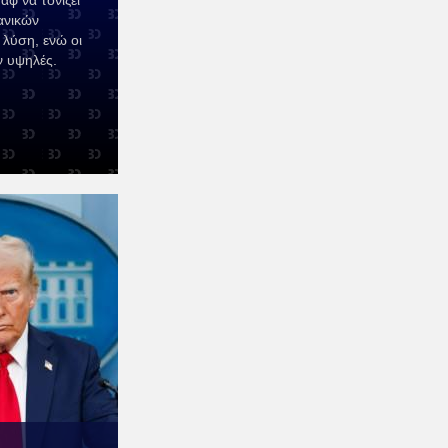
άφ να τονίζει
ανικών
 λύση, ενώ οι
ν υψηλές.