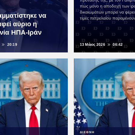
πρότασής της, με τον Γαλιμπ
:
πως μόνο η αποδοχή των ιρ
δικαιωμάτων μπορεί να φέρει
μματίστηκε να
τιμές πετρελαίου παραμένου
φεί αύριο η
ία ΗΠΑ-Ιράν
20:19
13 Μάιος 2026
06:42
ΔΙΕΘΝΗ