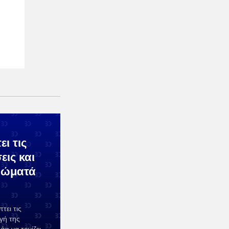
ι τις
εις και
αιώματά
τει τις
αγή της