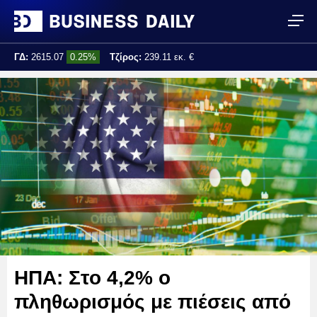
ΓΔ:
2615.07
0.25%
Τζίρος:
239.11 εκ. €
Τελ. ενημέρωση:
17:25:01
ΗΠΑ: Στο 4,2% ο
πληθωρισμός με πιέσεις από