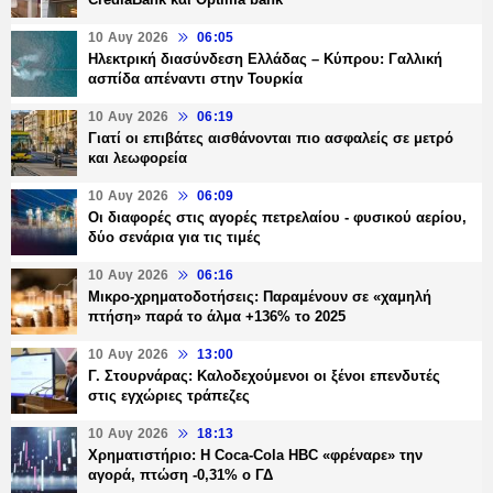
10 Αυγ 2026
06:05
Ηλεκτρική διασύνδεση Ελλάδας – Κύπρου: Γαλλική
ασπίδα απέναντι στην Τουρκία
10 Αυγ 2026
06:19
Γιατί οι επιβάτες αισθάνονται πιο ασφαλείς σε μετρό
και λεωφορεία
10 Αυγ 2026
06:09
Οι διαφορές στις αγορές πετρελαίου - φυσικού αερίου,
δύο σενάρια για τις τιμές
10 Αυγ 2026
06:16
Μικρο-χρηματοδοτήσεις: Παραμένουν σε «χαμηλή
πτήση» παρά το άλμα +136% το 2025
10 Αυγ 2026
13:00
Γ. Στουρνάρας: Καλοδεχούμενοι οι ξένοι επενδυτές
στις εγχώριες τράπεζες
10 Αυγ 2026
18:13
Χρηματιστήριο: Η Coca-Cola ΗBC «φρέναρε» την
αγορά, πτώση -0,31% ο ΓΔ