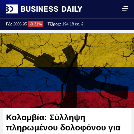
ΓΔ:
2606.95
-0.31%
Τζίρος:
194.18 εκ. €
Τελ. ενημέρωση:
17:25:00
Κολομβία: Σύλληψη
πληρωμένου δολοφόνου για