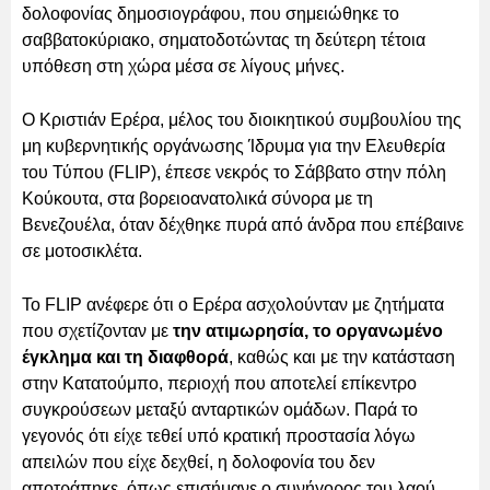
δολοφονίας δημοσιογράφου, που σημειώθηκε το
σαββατοκύριακο, σηματοδοτώντας τη δεύτερη τέτοια
υπόθεση στη χώρα μέσα σε λίγους μήνες.
Ο Κριστιάν Ερέρα, μέλος του διοικητικού συμβουλίου της
μη κυβερνητικής οργάνωσης Ίδρυμα για την Ελευθερία
του Τύπου (FLIP), έπεσε νεκρός το Σάββατο στην πόλη
Κούκουτα, στα βορειοανατολικά σύνορα με τη
Βενεζουέλα, όταν δέχθηκε πυρά από άνδρα που επέβαινε
σε μοτοσικλέτα.
Το FLIP ανέφερε ότι ο Ερέρα ασχολούνταν με ζητήματα
που σχετίζονταν με
την ατιμωρησία, το οργανωμένο
έγκλημα και τη διαφθορά
, καθώς και με την κατάσταση
στην Κατατούμπο, περιοχή που αποτελεί επίκεντρο
συγκρούσεων μεταξύ ανταρτικών ομάδων. Παρά το
γεγονός ότι είχε τεθεί υπό κρατική προστασία λόγω
απειλών που είχε δεχθεί, η δολοφονία του δεν
αποτράπηκε, όπως επισήμανε ο συνήγορος του λαού,