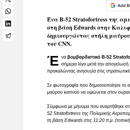
Add B
Ένα B-52 Stratofortress της 
στη βάση Edwards στην Καλιφ
δημιουργώντας στήλη μαύρου
του CNN.
Έ
να
βομβαρδιστικό B-52 Stratofo
σήμερα λίγο μετά την απογείωσή
προκαλώντας ανησυχία στις στρατιωτικ
Σε φωτογραφία που δημοσιοποίησε το αμ
μαύρου καπνού να υψώνεται στον ουρανό
Σύμφωνα με μήνυμα που αναρτήθηκε στ
52 Stratofortress της Πολεμικής Αεροπο
τη βάση Edwards στις 11:20 π.μ. (τοπικ