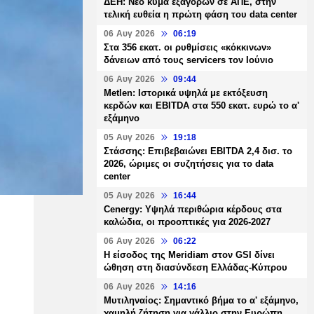
ΔΕΗ: Νέο κύμα εξαγορών σε ΑΠΕ, στην
τελική ευθεία η πρώτη φάση του data center
06 Αυγ 2026
06:19
Στα 356 εκατ. οι ρυθμίσεις «κόκκινων»
δάνειων από τους servicers τον Ιούνιο
06 Αυγ 2026
09:44
Metlen: Ιστορικά υψηλά με εκτόξευση
κερδών και EBITDA στα 550 εκατ. ευρώ το α'
εξάμηνο
05 Αυγ 2026
19:18
Στάσσης: Επιβεβαιώνει EBITDA 2,4 δισ. το
2026, ώριμες οι συζητήσεις για το data
center
05 Αυγ 2026
16:44
Cenergy: Υψηλά περιθώρια κέρδους στα
καλώδια, οι προοπτικές για 2026-2027
06 Αυγ 2026
06:22
Η είσοδος της Meridiam στον GSI δίνει
ώθηση στη διασύνδεση Ελλάδας-Κύπρου
06 Αυγ 2026
14:16
Μυτιληναίος: Σημαντικό βήμα το α' εξάμηνο,
χαμηλή ζήτηση για γάλλιο στην Ευρώπη