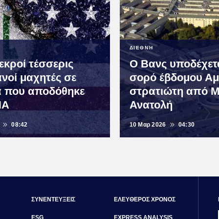
ΔΙΕΘΝΗ
εκροί τέσσερις
Ο Βανς υποδέχετα
ανοί μαχητές σε
σορό έβδομου Αμ
 που αποδόθηκε
στρατιώτη από Μ
ΠΑ
Ανατολή
08:42
10 Μαρ 2026
04:30
ΣΥΝΕΝΤΕΥΞΕΙΣ
ΕΛΕΥΘΕΡΟΣ ΧΡΟΝΟΣ
ESG
EXPRESS ANALYSIS