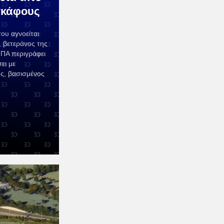
σκάφους
ου αγνοείται
, βετεράνος της
ΠΑ περιγράφει
ει με
ος, βασισμένος