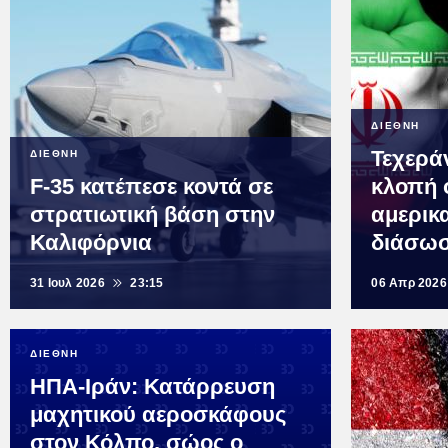
ΔΙΕΘΝΗ
Τεχερά
ΔΙΕΘΝΗ
F-35 κατέπεσε κοντά σε
κλοπή 
στρατιωτική βάση στην
αμερικ
Καλιφόρνια
διάσω
31 Ιουλ 2026
23:15
06 Απρ 2026
ΔΙΕΘΝΗ
ΗΠΑ-Ιράν: Κατάρρευση
μαχητικού αεροσκάφους
στον Κόλπο, σώος ο