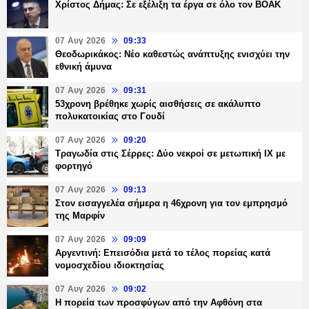
Χρίστος Δήμας: Σε εξέλιξη τα έργα σε όλο τον ΒΟΑΚ
07 Αυγ 2026
09:33
Θεοδωρικάκος: Νέο καθεστώς ανάπτυξης ενισχύει την
εθνική άμυνα
07 Αυγ 2026
09:31
53χρονη βρέθηκε χωρίς αισθήσεις σε ακάλυπτο
πολυκατοικίας στο Γουδί
07 Αυγ 2026
09:20
Τραγωδία στις Σέρρες: Δύο νεκροί σε μετωπική ΙΧ με
φορτηγό
07 Αυγ 2026
09:13
Στον εισαγγελέα σήμερα η 46χρονη για τον εμπρησμό
της Μαρφίν
07 Αυγ 2026
09:09
Αργεντινή: Επεισόδια μετά το τέλος πορείας κατά
νομοσχεδίου ιδιοκτησίας
07 Αυγ 2026
09:02
Η πορεία των προσφύγων από την Αφθόνη στα