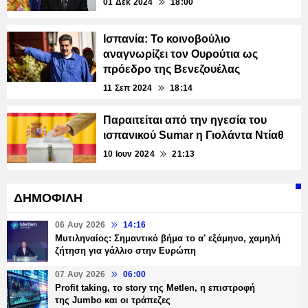
01 Δεκ 2024
18:00
Ισπανία: Το κοινοβούλιο
αναγνωρίζει τον Ουρούτια ως
πρόεδρο της Βενεζουέλας
11 Σεπ 2024
18:14
Παραιτείται από την ηγεσία του
ισπανικού Sumar η Γιολάντα Ντίαθ
10 Ιουν 2024
21:13
ΔΗΜΟΦΙΛΗ
06 Αυγ 2026
14:16
Μυτιληναίος: Σημαντικό βήμα το α' εξάμηνο, χαμηλή
ζήτηση για γάλλιο στην Ευρώπη
07 Αυγ 2026
06:00
Profit taking, το story της Metlen, η επιστροφή
της Jumbo και οι τράπεζες