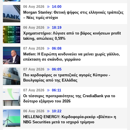
06 Αυγ 2026
14:00
Morgan Stanley: Θετική ψήφος στις ελληνικές τράπεζες
– Νέες τιμές-στόχοι
06 Αυγ 2026
18:19
Χρηματιστήριο: Λύγισε από το βάρος κινήσεων profit
taking, απώλειες 0,59%
07 Αυγ 2026
06:08
Metlen: Η Ευρώπη κινδυνεύει να μείνει χωρίς γάλλιο,
επέκταση σε σκάνδιο, γερμάνιο
07 Αυγ 2026
06:05
Πιο κερδοφόρες οι τραπεζικές αγορές Κύπρου -
Βουλγαρίας από της Ελλάδας
07 Αυγ 2026
06:11
Οι τέσσερις προτεραιότητες της CrediaBank για το
δεύτερο εξάμηνο του 2026
06 Αυγ 2026
10:22
HELLENiQ ENERGY: Κερδοφορία-ρεκόρ «βλέπει» η
NBG Securities μετά το ισχυρό τρίμηνο