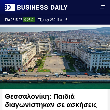
ΓΔ:
2615.07
0.25%
Τζίρος:
239.11 εκ. €
Τελ. ενημέρωση:
17:25:01
Θεσσαλονίκη: Παιδιά
διαγωνίστηκαν σε ασκήσεις