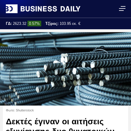
ΓΔ:
2623.32
0.57%
Τζίρος:
103.95 εκ. €
Τελ. ενημέρωση:
14:00:35
Φωτο: Shutterstock
Δεκτές έγιναν οι αιτήσεις