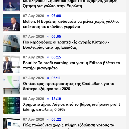
Μυτιληναίος: Σημαντικό βήμα το α' εξάμηνο, χαμηλή
ζήτηση για γάλλιο στην Ευρώπη
07 Αυγ 2026
06:08
Metlen: Η Ευρώπη κινδυνεύει να μείνει χωρίς γάλλιο,
επέκταση σε σκάνδιο, γερμάνιο
07 Αυγ 2026
06:05
Πιο κερδοφόρες οι τραπεζικές αγορές Κύπρου -
Βουλγαρίας από της Ελλάδας
07 Αυγ 2026
06:15
Fourlis: Το profit warning και γιατί η Edison βλέπει το
ποτήρι μισογεμάτο
07 Αυγ 2026
06:11
Οι τέσσερις προτεραιότητες της CrediaBank για το
δεύτερο εξάμηνο του 2026
06 Αυγ 2026
18:19
Χρηματιστήριο: Λύγισε από το βάρος κινήσεων profit
taking, απώλειες 0,59%
07 Αυγ 2026
06:22
Πώς πωλούνται χωρίς πλήρη εξόφληση χρέους τα