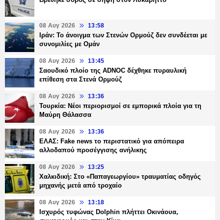
08 Αυγ 2026
13:58
Ιράν: Το άνοιγμα των Στενών Ορμούζ δεν συνδέεται με
συνομιλίες με Ομάν
08 Αυγ 2026
13:45
Σαουδικό πλοίο της ADNOC δέχθηκε πυραυλική
επίθεση στα Στενά Ορμούζ
08 Αυγ 2026
13:36
Τουρκία: Νέοι περιορισμοί σε εμπορικά πλοία για τη
Μαύρη Θάλασσα
08 Αυγ 2026
13:36
ΕΛΑΣ: Fake news το περιστατικό για απόπειρα
αλλοδαπού προσέγγισης ανήλικης
08 Αυγ 2026
13:25
Χαλκιδική: Στο «Παπαγεωργίου» τραυματίας οδηγός
μηχανής μετά από τροχαίο
08 Αυγ 2026
13:18
Ισχυρός τυφώνας Dolphin πλήττει Οκινάουα,