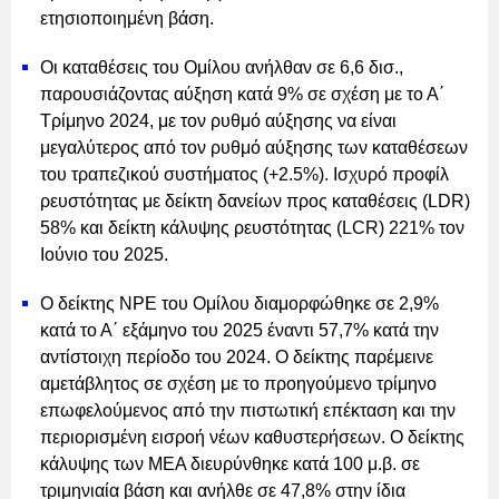
ετησιοποιημένη βάση.
Οι καταθέσεις του Ομίλου ανήλθαν σε 6,6 δισ.,
παρουσιάζοντας αύξηση κατά 9% σε σχέση με το Α΄
Τρίμηνο 2024, με τον ρυθμό αύξησης να είναι
μεγαλύτερος από τον ρυθμό αύξησης των καταθέσεων
του τραπεζικού συστήματος (+2.5%). Ισχυρό προφίλ
ρευστότητας με δείκτη δανείων προς καταθέσεις (LDR)
58% και δείκτη κάλυψης ρευστότητας (LCR) 221% τον
Ιούνιο του 2025.
Ο δείκτης NPE του Ομίλου διαμορφώθηκε σε 2,9%
κατά το Α΄ εξάμηνο του 2025 έναντι 57,7% κατά την
αντίστοιχη περίοδο του 2024. Ο δείκτης παρέμεινε
αμετάβλητος σε σχέση με το προηγούμενο τρίμηνο
επωφελούμενος από την πιστωτική επέκταση και την
περιορισμένη εισροή νέων καθυστερήσεων. Ο δείκτης
κάλυψης των ΜΕΑ διευρύνθηκε κατά 100 μ.β. σε
τριμηνιαία βάση και ανήλθε σε 47,8% στην ίδια