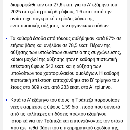
διαμορφώθηκαν στα 27,6 εκατ. για το Α' εξάμηνο του
2025 σε σχέση με κέρδη ύψους 1,6 εκατ. κατά την
αντίστοιχη συγκριτική περίοδο, λόγω της
εντυπωσιακής αύξησης των οργανικών εσόδων.
Τα καθαρά έσοδα από τόκους αυξήθηκαν κατά 97% σε
ετήσια βάση και ανήλθαν σε 78,5 εκατ. Πέραν της
αύξησης των υπολοίπων συνεπεία της συγχώνευσης,
κύριοι μοχλοί της αύξησης ήταν η καθαρή πιστωτική
επέκταση ύψους 542 εκατ. και η αύξηση των
υπολοίπων του χαρτοφυλακίου ομολόγων. Η καθαρή
πιστωτική επέκταση επιταχύνθηκε στο Β' τρίμηνο του
έτους στα 309 εκατ. από 233 εκατ. στο Α΄ τρίμηνο.
Κατά το Α’ εξάμηνο του έτους, η Τράπεζα παρουσίασε
νέες εκταμιεύσεις ύψους 1,59 δισ., ποσό που συνιστά
από τις καλύτερες επιδόσεις πρώτου εξαμήνου
ιστορικά για την Τράπεζα και επιτυγχάνοντας τον στόχο
που έχει τεθεί βάσει του επιχειρηματικού σχεδίου της,