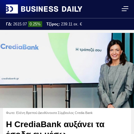
ΓΔ:
2615.07
0.25%
Τζίρος:
239.11 εκ. €
Τελ. ενημέρωση:
17:25:01
Φωτο: Ελένη Βρεττού Διευθύνουσα Σύμβουλος Credia Bank
Η CrediaBank αυξάνει τα