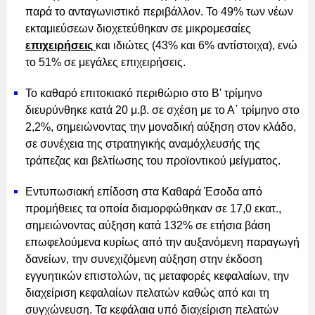
παρά το ανταγωνιστικό περιβάλλον. Το 49% των νέων
εκταμιεύσεων διοχετεύθηκαν σε μικρομεσαίες
επιχειρήσεις
και ιδιώτες (43% και 6% αντίστοιχα), ενώ
το 51% σε μεγάλες επιχειρήσεις.
Το καθαρό επιτοκιακό περιθώριο στο Β' τρίμηνο
διευρύνθηκε κατά 20 μ.β. σε σχέση με το Α΄ τρίμηνο στο
2,2%, σημειώνοντας την μοναδική αύξηση στον κλάδο,
σε συνέχεια της στρατηγικής αναμόχλευσής της
τράπεζας και βελτίωσης του προϊοντικού μείγματος.
Εντυπωσιακή επίδοση στα Καθαρά Έσοδα από
προμήθειες τα οποία διαμορφώθηκαν σε 17,0 εκατ.,
σημειώνοντας αύξηση κατά 132% σε ετήσια βάση
επωφελούμενα κυρίως από την αυξανόμενη παραγωγή
δανείων, την συνεχιζόμενη αύξηση στην έκδοση
εγγυητικών επιστολών, τις μεταφορές κεφαλαίων, την
διαχείριση κεφαλαίων πελατών καθώς από και τη
συγχώνευση. Τα κεφάλαια υπό διαχείριση πελατών