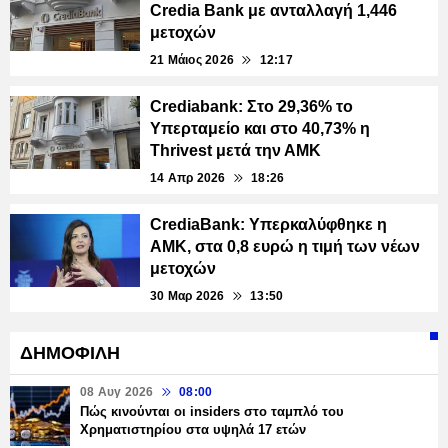
Credia Bank με ανταλλαγή 1,446
μετοχών
21 Μάιος 2026
12:17
Crediabank: Στο 29,36% το
Υπερταμείο και στο 40,73% η
Thrivest μετά την ΑΜΚ
14 Απρ 2026
18:26
CrediaBank: Υπερκαλύφθηκε η
ΑΜΚ, στα 0,8 ευρώ η τιμή των νέων
μετοχών
30 Μαρ 2026
13:50
ΔΗΜΟΦΙΛΗ
08 Αυγ 2026
08:00
Πώς κινούνται οι insiders στο ταμπλό του
Χρηματιστηρίου στα υψηλά 17 ετών