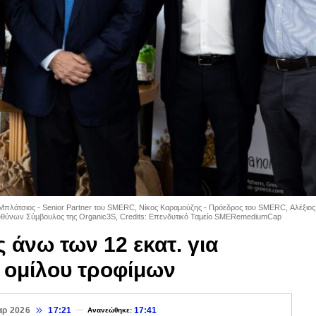
Μπλάτσιος - Senior Partner του SMERC, Νίκος Καραμούζης - Πρόεδρος του SMERC, Αλέξιος
 Διευθύνων Σύμβουλος της Organic3S, Credits: Επενδυτικό Ταμείο SMERemediumCap
άνω των 12 εκατ. για
 ομίλου τροφίμων
αρ 2026
17:21
17:41
Ανανεώθηκε: