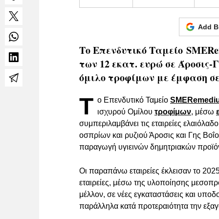
Add B
Το Επενδυτικό Ταμείο SMERe
των 12 εκατ. ευρώ σε Άροσις-Γ
όμιλο τροφίμων με έμφαση σε
Τ
ο Επενδυτικό Ταμείο
SMERemedi
ισχυρού Ομίλου
τροφίμων
, μέσω
συμπεριλαμβάνει τις εταιρείες ελαιόλαδου
οσπρίων και ρυζιού Άροσις και Γης Βοΐου
παραγωγή υγιεινών δημητριακών προϊ
Οι παραπάνω εταιρείες έκλεισαν το 2025 μ
εταιρείες, μέσω της υλοποίησης μεσοπ
μέλλον, σε νέες εγκαταστάσεις και υποδ
παράλληλα κατά προτεραιότητα την εξα