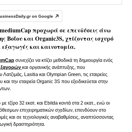
usinessDaily.gr on
Google
mediumCap προχωρά σε επενδύσεις άνω
ης Βοΐου και Organic3S, χτίζοντας ισχυρό
 εξαγωγές και καινοτομία.
umCap
συνεχίζει να κτίζει μεθοδικά τη δημιουργία ενός
εξαγορών
και οργανικής ανάπτυξης, που
 Λατζιμάς, Lasitia και Olympian Green, τις εταιρείες
 και την εταιρεία Organic 3S που εξειδικεύεται στην
όντων.
ε τζίρο 32 εκατ. και Ebitda κοντά στα 2 εκατ., ενώ οι
ρόθεσμων επιχειρηματικών σχεδίων, επενδύουν στο
ομές και σε τεχνολογικές αναβαθμίσεις, αναπτύσσοντας
γωγική δραστηριότητα.