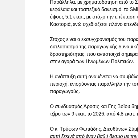
Παράλληλα, με χρηματοδότηση από το Σχ
κεφάλαια και τραπεζικό δανεισμό, το 
ύψους 5.1 εκατ., με στόχο την επέκτασ
Καστοριά, ενώ σχεδιάζεται πλάνο επενδ
Στόχος είναι ο εκσυγχρονισμός του παρ
διπλασιασμό της παραγωγικής δυναμικότ
δραστηριότητας, που αντιστοιχεί σήμερα
στην αγορά των Ηνωμένων Πολιτειών.
Η ανάπτυξη αυτή αναμένεται να συμβάλε
περιοχή, ενισχύοντας παράλληλα την τοπ
παραγωγούς.
Ο συνδυασμός Άροσις και Γης Βοΐου δημι
τζίρο των 9 εκατ. το 2026, από 4,8 εκατ. 
Ο κ. Τρύφων Φωτιάδης, Διευθύνων Σύμ
αυτή ξεκινά από έναν βαθύ δεσμό με την