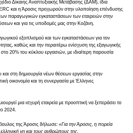
έδιο Δίκαιης Αναπτυξιακής Μετάβασης (ΔΑΜ), ίδια
SMERC και η Άροσις προχωρούν στην υλοποίηση επένδυσης
η των παραγωγικών εγκαταστάσεων των εταιρειών στην
ύσεων και για τις υποδομές μας στην Κοζάνη.
αγωγικού εξοπλισμού και των εγκαταστάσεων για τον
ητας, καθώς και την περαιτέρω ενίσχυση της εξαγωγικής
 στο 20% του κύκλου εργασιών, με ιδιαίτερη παρουσία
ι και στη δημιουργία νέων θέσεων εργασίας στην
ική οικονομία και τη συνεργασία με Έλληνες
ουργεί μια ισχυρή εταιρεία με προοπτική να ξεπεράσει το
το 2024.
βουλος της Άροσις δήλωσε:
«Για την Άροσις, η πορεία
 ελληνική γη και τους ανθρώπους της.