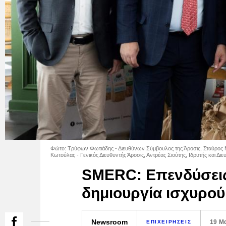
Φώτο: Τρύφων Φωτιάδης - Διευθύνων Σύμβουλος της Άροσις, Σταύρος 
Κωτούλας - Γενικός Διευθυντής Άροσις, Αντρέας Σιούτης, Ιδρυτής και
SMERC: Επενδύσεις 
δημιουργία ισχυρού
Newsroom
19 Μ
ΕΠΙΧΕΙΡΗΣΕΙΣ