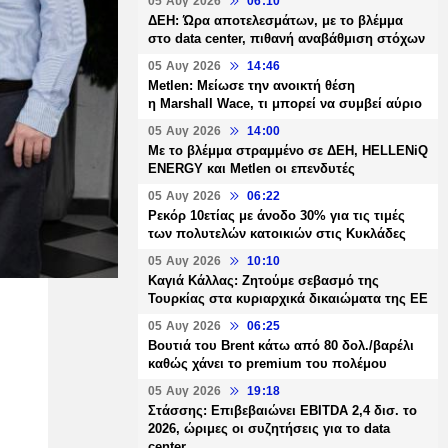
05 Αυγ 2026
06:10
ΔΕΗ: Ώρα αποτελεσμάτων, με το βλέμμα
στο data center, πιθανή αναβάθμιση στόχων
05 Αυγ 2026
14:46
Metlen: Μείωσε την ανοικτή θέση
η Marshall Wace, τι μπορεί να συμβεί αύριο
05 Αυγ 2026
14:00
Με το βλέμμα στραμμένο σε ΔΕΗ, HELLENiQ
ENERGY και Metlen οι επενδυτές
05 Αυγ 2026
06:22
Ρεκόρ 10ετίας με άνοδο 30% για τις τιμές
των πολυτελών κατοικιών στις Κυκλάδες
05 Αυγ 2026
10:10
Καγιά Κάλλας: Ζητούμε σεβασμό της
Τουρκίας στα κυριαρχικά δικαιώματα της ΕΕ
05 Αυγ 2026
06:25
Βουτιά του Brent κάτω από 80 δολ./βαρέλι
καθώς χάνει το premium του πολέμου
05 Αυγ 2026
19:18
Στάσσης: Επιβεβαιώνει EBITDA 2,4 δισ. το
2026, ώριμες οι συζητήσεις για το data
center