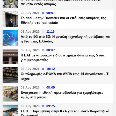
ακίνητα εκτός αγοράς
08 Αυγ 2026
08:07
Το deal με την Dromeus και οι επόμενες κινήσεις της
Εθνικής στο real estate
08 Αυγ 2026
11:19
Από το 5G στο 6G: Η μεγάλη τεχνολογική μετάβαση και
η θέση της Ελλάδας
08 Αυγ 2026
08:07
Η ΕΑΤ με «προίκα» 2 δισ. στηρίζει δάνεια έως 5 δισ.
για μικρομεσαίες
08 Αυγ 2026
10:12
Οι πληρωμές e-ΕΦΚΑ και ΔΥΠΑ έως 14 Αυγούστου - Τι
ισχύει
08 Αυγ 2026
08:05
Ενισχύεται η εθνική πρωτοβουλία για χαμηλότερες
τιμές στα ράφια
08 Αυγ 2026
09:25
ΣΕΤΕ: Παρέμβαση στην ΚΥΑ για το Ειδικό Χωροταξικό
Τουρισμού