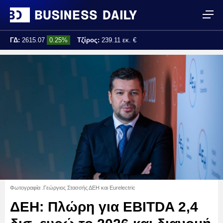
ΓΔ:
2615.07
0.25%
Τζίρος:
239.11 εκ. €
Τελ. ενημέρωση:
17:25:01
Φωτογραφία .Γεώργιος Στασσής ΔΕΗ και Eurelectric
ΔΕΗ: Πλώρη για EBITDA 2,4