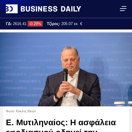
ΓΔ:
2616.41
-0.29%
Τζίρος:
205.07 εκ. €
Τελ. ενημέρωση:
16:21:36
Φωτο: Κύκλος Ιδεών
Ε. Μυτιληναίος: Η ασφάλεια