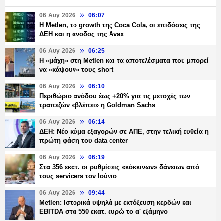
06 Αυγ 2026
06:07
H Metlen, το growth της Coca Cola, οι επιδόσεις της
ΔΕΗ και η άνοδος της Avax
06 Αυγ 2026
06:25
H «μάχη» στη Metlen και τα αποτελέσματα που μπορεί
να «κάψουν» τους short
06 Αυγ 2026
06:10
Περιθώριο ανόδου έως +20% για τις μετοχές των
τραπεζών «βλέπει» η Goldman Sachs
06 Αυγ 2026
06:14
ΔΕΗ: Νέο κύμα εξαγορών σε ΑΠΕ, στην τελική ευθεία η
πρώτη φάση του data center
06 Αυγ 2026
06:19
Στα 356 εκατ. οι ρυθμίσεις «κόκκινων» δάνειων από
τους servicers τον Ιούνιο
06 Αυγ 2026
09:44
Metlen: Ιστορικά υψηλά με εκτόξευση κερδών και
EBITDA στα 550 εκατ. ευρώ το α' εξάμηνο