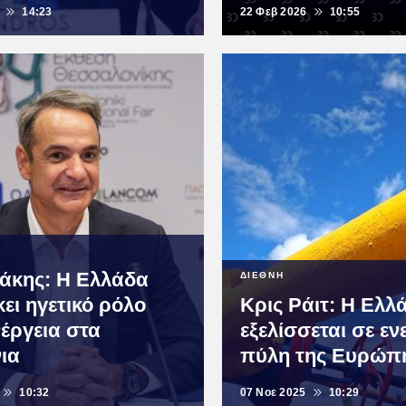
14:23
22 Φεβ 2026
10:55
άκης: Η Ελλάδα
ΔΙΕΘΝΗ
ει ηγετικό ρόλο
Κρις Ράιτ: Η Ελλ
νέργεια στα
εξελίσσεται σε εν
ια
πύλη της Ευρώπ
10:32
07 Νοε 2025
10:29