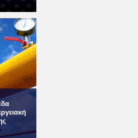
άδα
εργειακή
ης