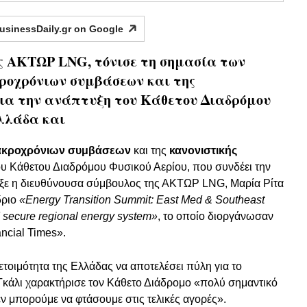
usinessDaily.gr on
Google
ς ΑΚΤΩΡ LNG, τόνισε τη σημασία των
ροχρόνιων συμβάσεων και της
για την ανάπτυξη του Κάθετου Διαδρόμου
Ελλάδα και
ακροχρόνιων συμβάσεων
και της
κανονιστικής
ου Κάθετου Διαδρόμου Φυσικού Αερίου, που συνδέει την
ειξε η διευθύνουσα σύμβουλος της ΑΚΤΩΡ LNG, Μαρία Ρίτα
δριο
«Energy Transition Summit: East Med & Southeast
d secure regional energy system»
, το οποίο διοργάνωσαν
ncial Times».
τοιμότητα της Ελλάδας να αποτελέσει πύλη για το
 Γκάλι χαρακτήρισε τον Κάθετο Διάδρομο «πολύ σημαντικό
ν μπορούμε να φτάσουμε στις τελικές αγορές».