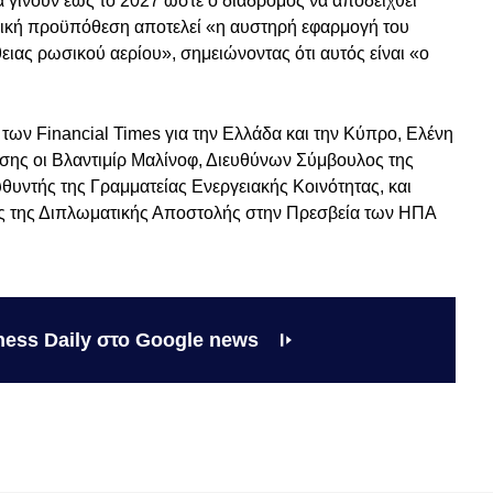
α γίνουν έως το 2027 ώστε ο διάδρομος να αποδειχθεί
βασική προϋπόθεση αποτελεί «η αυστηρή εφαρμογή του
ειας ρωσικού αερίου», σημειώνοντας ότι αυτός είναι «ο
των Financial Times για την Ελλάδα και την Κύπρο, Ελένη
ίσης οι Βλαντιμίρ Μαλίνοφ, Διευθύνων Σύμβουλος της
θυντής της Γραμματείας Ενεργειακής Κοινότητας, και
 της Διπλωματικής Αποστολής στην Πρεσβεία των ΗΠΑ
ness Daily στο Google news