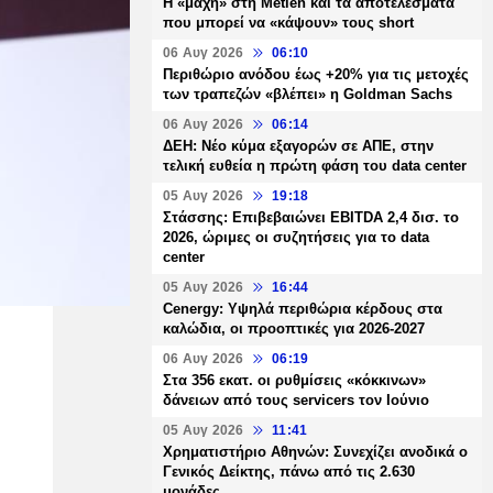
H «μάχη» στη Metlen και τα αποτελέσματα
που μπορεί να «κάψουν» τους short
06 Αυγ 2026
06:10
Περιθώριο ανόδου έως +20% για τις μετοχές
των τραπεζών «βλέπει» η Goldman Sachs
06 Αυγ 2026
06:14
ΔΕΗ: Νέο κύμα εξαγορών σε ΑΠΕ, στην
τελική ευθεία η πρώτη φάση του data center
05 Αυγ 2026
19:18
Στάσσης: Επιβεβαιώνει EBITDA 2,4 δισ. το
2026, ώριμες οι συζητήσεις για το data
center
05 Αυγ 2026
16:44
Cenergy: Υψηλά περιθώρια κέρδους στα
καλώδια, οι προοπτικές για 2026-2027
06 Αυγ 2026
06:19
Στα 356 εκατ. οι ρυθμίσεις «κόκκινων»
δάνειων από τους servicers τον Ιούνιο
05 Αυγ 2026
11:41
Χρηματιστήριο Αθηνών: Συνεχίζει ανοδικά ο
Γενικός Δείκτης, πάνω από τις 2.630
μονάδες