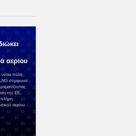
διώκει
ά αερίου
 νότια πύλη
ς LNG σύμφωνα
δραματίζοντας
αση της ΕΕ,
 πλήρη
σικού αερίου.