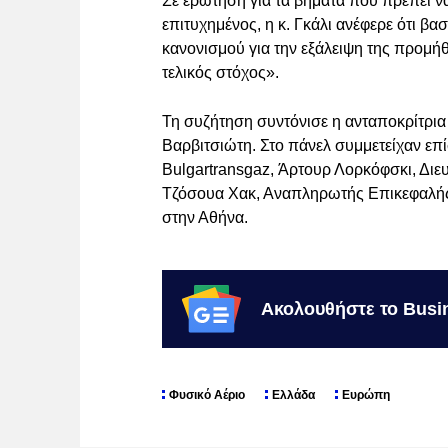
Σε ερώτηση για τα βήματα που πρέπει ν
επιτυχημένος, η κ. Γκάλι ανέφερε ότι 
κανονισμού για την εξάλειψη της προμήθ
τελικός στόχος».
Τη συζήτηση συντόνισε η ανταποκρίτρια 
Βαρβιτσιώτη. Στο πάνελ συμμετείχαν επ
Bulgartransgaz, Άρτουρ Λορκόφσκι, Διευ
Τζόσουα Χακ, Αναπληρωτής Επικεφαλής
στην Αθήνα.
Ακολουθήστε το Busi
Φυσικό Αέριο
Ελλάδα
Ευρώπη