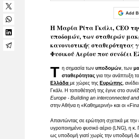
Add B
Η Μαρία Ρίτα Γκάλι, CEO τη
υποδομών, των σταθερών μακ
κανονιστικής σταθερότητας 
Φυσικού Αερίου που συνδέει 
Τ
η σημασία των
υποδομών
, των
μ
σταθερότητας
για την ανάπτυξη τ
Ελλάδα
με χώρες της
Ευρώπης
, ανέδ
Γκάλι. Η τοποθέτησή της έγινε στο συνέ
Europe - Building an interconnected an
στην Αθήνα η «Καθημερινή» και οι «Fina
Απαντώντας σε ερώτηση σχετικά με την ε
υγροποιημένο φυσικό αέριο (LNG), η κ.
ως υποδομή γιατί χωρίς την υποδομή δε