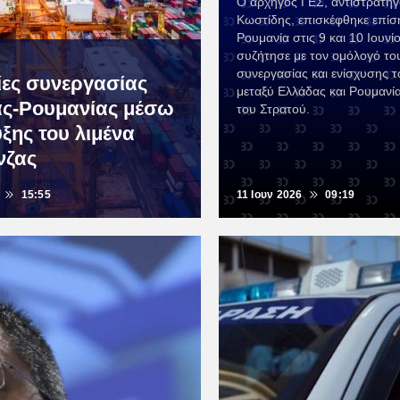
Ο αρχηγός ΓΕΣ, αντιστράτηγ
Κωστίδης, επισκέφθηκε επίσ
Ρουμανία στις 9 και 10 Ιουνί
συζήτησε με τον ομόλογό το
συνεργασίας και ενίσχυσης 
ίες συνεργασίας
μεταξύ Ελλάδας και Ρουμανί
ς-Ρουμανίας μέσω
του Στρατού.
ξης του λιμένα
νζας
15:55
11 Ιουν 2026
09:19