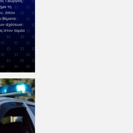
ος Γεώργιος
ημα τη
ου, όπου
υ θέματα
των σχέσεων
ας στον τομέα