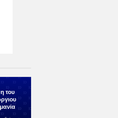
η του
ώργιου
μανία