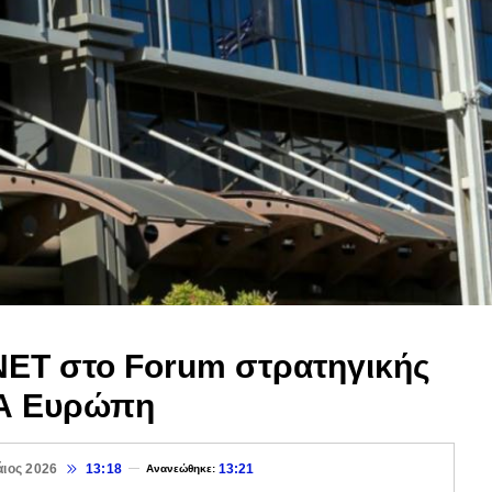
ET στο Forum στρατηγικής
ΝΑ Ευρώπη
άιος 2026
13:18
13:21
Ανανεώθηκε: