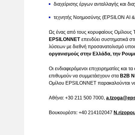
διαχείρισης έργων ανταλλαγής και δι
τεχνητής Νοημοσύνης (EPSILON AI &
Ως ένας από τους κορυφαίους Ομίλους Τ
EPSILONNET
επενδύει συστηματικά σ
λύσεων με διεθνή προσανατολισμό υπο
οργανισμούς στην Ελλάδα, την Ρουμα
Οι ενδιαφερόμενοι επιχειρηματίες και τ
επιθυμούν να συμμετάσχουν στα
Β2Β N
Ομίλου EPSILONNET παρακαλούνται να 
Αθήνα: +30 211 500 7000,
a.tzoga@eps
Βουκουρέστι: +40 214102047
N.rizopo