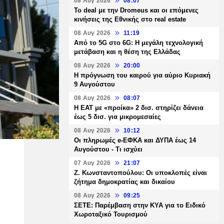
08 Αυγ 2026
08:07
Το deal με την Dromeus και οι επόμενες
κινήσεις της Εθνικής στο real estate
08 Αυγ 2026
11:19
Από το 5G στο 6G: Η μεγάλη τεχνολογική
μετάβαση και η θέση της Ελλάδας
08 Αυγ 2026
20:00
Η πρόγνωση του καιρού για αύριο Κυριακή
9 Αυγούστου
08 Αυγ 2026
08:07
Η ΕΑΤ με «προίκα» 2 δισ. στηρίζει δάνεια
έως 5 δισ. για μικρομεσαίες
08 Αυγ 2026
10:12
Οι πληρωμές e-ΕΦΚΑ και ΔΥΠΑ έως 14
Αυγούστου - Τι ισχύει
07 Αυγ 2026
21:07
Ζ. Κωνσταντοπούλου: Οι υποκλοπές είναι
ζήτημα δημοκρατίας και δικαίου
08 Αυγ 2026
09:25
ΣΕΤΕ: Παρέμβαση στην ΚΥΑ για το Ειδικό
Χωροταξικό Τουρισμού