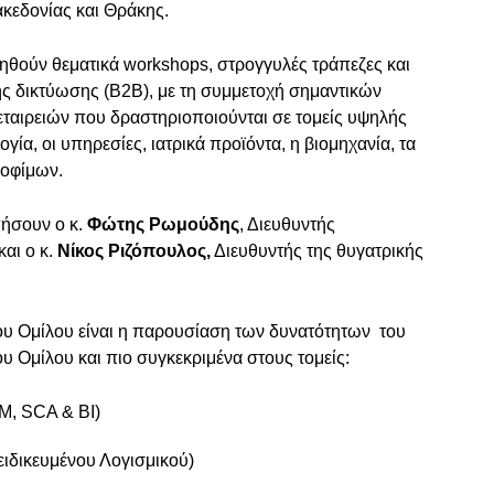
κεδονίας και Θράκης.
ηθούν θεματικά workshops, στρογγυλές τράπεζες και
ής δικτύωσης (B2B), με τη συμμετοχή σημαντικών
εταιρειών που δραστηριοποιούνται σε τομείς υψηλής
ία, οι υπηρεσίες, ιατρικά προϊόντα, η βιομηχανία, τα
ροφίμων.
ήσουν ο κ.
Φώτης Ρωμούδης
, Διευθυντής
αι ο κ.
Νίκος Ριζόπουλος,
Διευθυντής της θυγατρικής
ου Ομίλου είναι η παρουσίαση των δυνατότητων του
 Ομίλου και πιο συγκεκριμένα στους τομείς:
M, SCA & BI)
ειδικευμένου Λογισμικού)