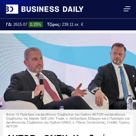
ΓΔ:
2615.07
0.25%
Τζίρος:
239.11 εκ. €
Τελ. ενημέρωση:
17:25:01
Φώτο: Ο Πρόεδρος και Διευθύνων Σύμβουλος του Ομίλου AKTOR και Διευθύνων
Σύμβουλος της Atlantic SEE LNG Trade, κ. Αλέξανδρος Εξάρχου και ο Πρόεδρος και
Διευθύνοντας Σύμβουλος του Ομίλου ONEX, κ. Πάνος Ξενοκώστας, Credits: Όμιλος
AKTOR