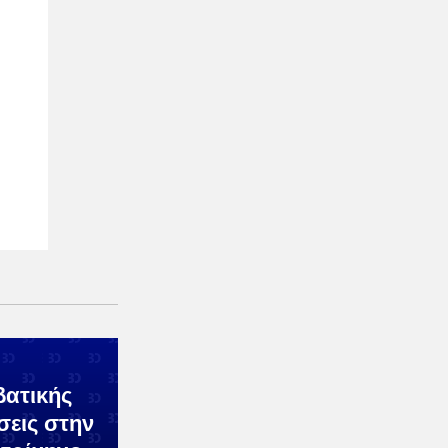
βατικής
σεις στην