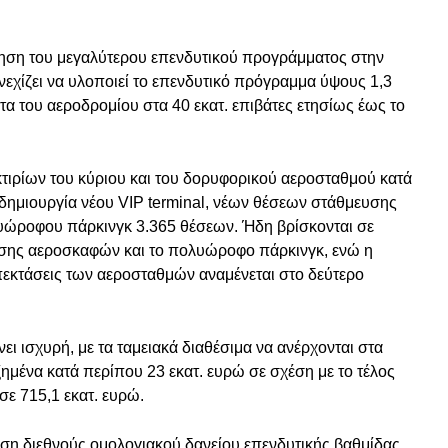
ηση του μεγαλύτερου επενδυτικού προγράμματος στην
νεχίζει να υλοποιεί το επενδυτικό πρόγραμμα ύψους 1,3
τα του αεροδρομίου στα 40 εκατ. επιβάτες ετησίως έως το
κτιρίων του κύριου και του δορυφορικού αεροσταθμού κατά
 δημιουργία νέου VIP terminal, νέων θέσεων στάθμευσης
ώροφου πάρκινγκ 3.365 θέσεων. Ήδη βρίσκονται σε
ευσης αεροσκαφών και το πολυώροφο πάρκινγκ, ενώ η
επεκτάσεις των αεροσταθμών αναμένεται στο δεύτερο
ει ισχυρή, με τα ταμειακά διαθέσιμα να ανέρχονται στα
ξημένα κατά περίπου 23 εκατ. ευρώ σε σχέση με το τέλος
σε 715,1 εκατ. ευρώ.
δοση διεθνούς ομολογιακού δανείου επενδυτικής βαθμίδας