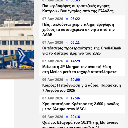
07 Αυγ 2026
06:05
Πιο κερδοφόρες οι τραπεζικές αγορές
Κύπρου - Βουλγαρίας από της Ελλάδας
07 Αυγ 2026
06:22
Πώς πωλούνται χωρίς πλήρη εξόφληση
χρέους τα κατασχεμένα ακίνητα από την
ΑΑΔΕ
07 Αυγ 2026
06:11
Οι τέσσερις προτεραιότητες της CrediaBank
για το δεύτερο εξάμηνο του 2026
07 Αυγ 2026
14:29
Μείωσε η JP Morgan την ανοικτή θέση
στη Metlen μετά τα ισχυρά αποτελέσματα
06 Αυγ 2026
20:00
Καιρός: Η πρόγνωση για αύριο, Παρασκευή
7 Αυγούστου 2026
07 Αυγ 2026
17:46
Χρηματιστήριο: Κράτησε τις 2.600 μονάδες
με το βλέμμα στον MSCI
06 Αυγ 2026
20:16
Qualco: Εξαγορά του 50,1% της Multiverse
και άνοιγμα στην ευρωπαϊκή AI