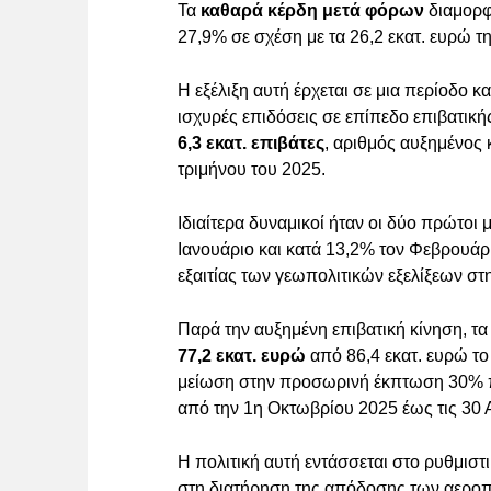
Τα
καθαρά κέρδη μετά φόρων
διαμορ
27,9% σε σχέση με τα 26,2 εκατ. ευρώ τ
Η εξέλιξη αυτή έρχεται σε μια περίοδο κ
ισχυρές επιδόσεις σε επίπεδο επιβατική
6,3 εκατ. επιβάτες
, αριθμός αυξημένος 
τριμήνου του 2025.
Ιδιαίτερα δυναμικοί ήταν οι δύο πρώτοι 
Ιανουάριο και κατά 13,2% τον Φεβρουάρ
εξαιτίας των γεωπολιτικών εξελίξεων σ
Παρά την αυξημένη επιβατική κίνηση, τ
77,2 εκατ. ευρώ
από 86,4 εκατ. ευρώ το
μείωση στην προσωρινή έκπτωση 30% π
από την 1η Οκτωβρίου 2025 έως τις 30 
Η πολιτική αυτή εντάσσεται στο ρυθμισ
στη διατήρηση της απόδοσης των αεροπ