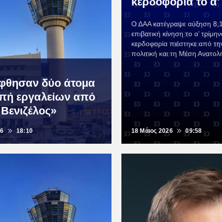
κερδοφορία το α'
Ο ΔΑΑ κατέγραψε αύξηση 8,
επιβατική κίνηση το α’ τρίμη
κερδοφορία πιέστηκε από την
πολιτική και τη Μέση Ανατολ
φθησαν δύο άτομα
οπή εργαλείων από
 Βενιζέλος»
26
18:10
18 Μάιος 2026
09:58