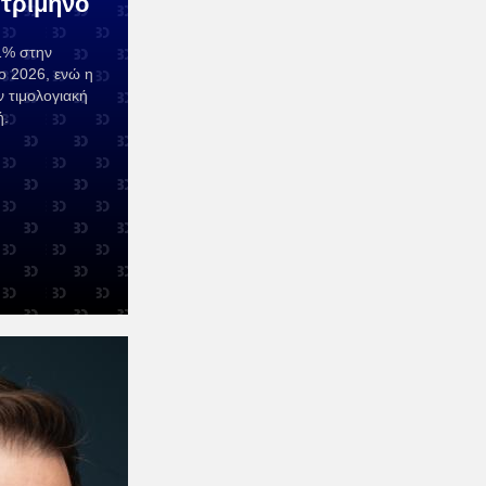
 τρίμηνο
1% στην
νο 2026, ενώ η
 τιμολογιακή
ή.