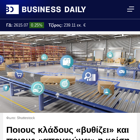
ΓΔ:
2615.07
0.25%
Τζίρος:
239.11 εκ. €
Τελ. ενημέρωση:
17:25:01
Φωτο: Shuttestock
Ποιους κλάδους «βυθίζει» και