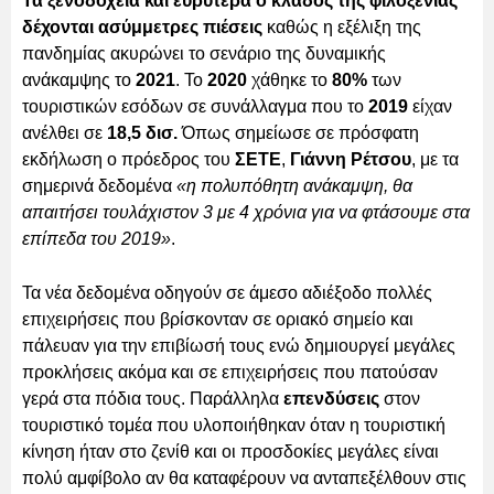
Τα ξενοδοχεία και ευρύτερα ο κλάδος της φιλοξενίας
δέχονται ασύμμετρες πιέσεις
καθώς η εξέλιξη της
πανδημίας ακυρώνει το σενάριο της δυναμικής
ανάκαμψης το
2021
. Το
2020
χάθηκε το
80%
των
τουριστικών εσόδων σε συνάλλαγμα που το
2019
είχαν
ανέλθει σε
18,5 δισ.
Όπως σημείωσε σε πρόσφατη
εκδήλωση ο πρόεδρος του
ΣΕΤΕ
,
Γιάννη Ρέτσου
, με τα
σημερινά δεδομένα
«η πολυπόθητη ανάκαμψη, θα
απαιτήσει τουλάχιστον 3 με 4 χρόνια για να φτάσουμε στα
επίπεδα του 2019»
.
Τα νέα δεδομένα οδηγούν σε άμεσο αδιέξοδο πολλές
επιχειρήσεις που βρίσκονταν σε οριακό σημείο και
πάλευαν για την επιβίωσή τους ενώ δημιουργεί μεγάλες
προκλήσεις ακόμα και σε επιχειρήσεις που πατούσαν
γερά στα πόδια τους. Παράλληλα
επενδύσεις
στον
τουριστικό τομέα που υλοποιήθηκαν όταν η τουριστική
κίνηση ήταν στο ζενίθ και οι προσδοκίες μεγάλες είναι
πολύ αμφίβολο αν θα καταφέρουν να ανταπεξέλθουν στις