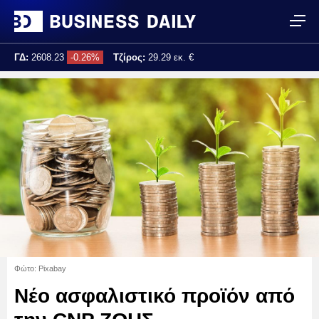
ΓΔ:
2608.23
-0.26%
Τζίρος:
29.29 εκ. €
Τελ. ενημέρωση:
11:35:39
Φώτο: Pixabay
Νέο ασφαλιστικό προϊόν από