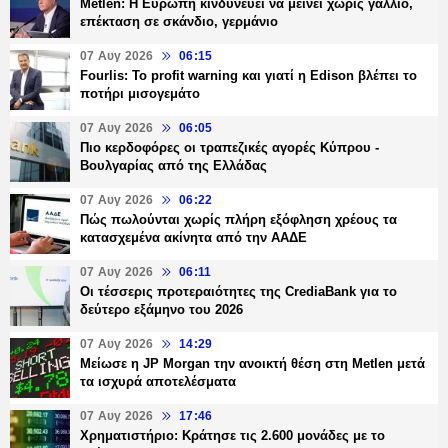
Metlen: Η Ευρώπη κινδυνεύει να μείνει χωρίς γάλλιο,
επέκταση σε σκάνδιο, γερμάνιο
07 Αυγ 2026
06:15
Fourlis: Το profit warning και γιατί η Edison βλέπει το
ποτήρι μισογεμάτο
07 Αυγ 2026
06:05
Πιο κερδοφόρες οι τραπεζικές αγορές Κύπρου -
Βουλγαρίας από της Ελλάδας
07 Αυγ 2026
06:22
Πώς πωλούνται χωρίς πλήρη εξόφληση χρέους τα
κατασχεμένα ακίνητα από την ΑΑΔΕ
07 Αυγ 2026
06:11
Οι τέσσερις προτεραιότητες της CrediaBank για το
δεύτερο εξάμηνο του 2026
07 Αυγ 2026
14:29
Μείωσε η JP Morgan την ανοικτή θέση στη Metlen μετά
τα ισχυρά αποτελέσματα
07 Αυγ 2026
17:46
Χρηματιστήριο: Κράτησε τις 2.600 μονάδες με το