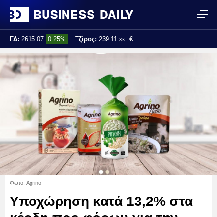
ΓΔ:
2615.07
0.25%
Τζίρος:
239.11 εκ. €
Τελ. ενημέρωση:
17:25:01
Φωτο: Agrino
Υποχώρηση κατά 13,2% στα