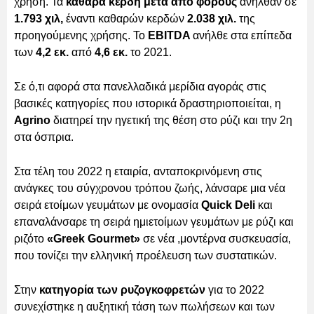
χρήση. Τα
καθαρά κέρδη μετά από φόρους
ανήλθαν σε
1.793 χιλ,
έναντι καθαρών κερδών
2.038 χιλ.
της
προηγούμενης χρήσης. Το
EBITDA
ανήλθε στα επίπεδα
των
4,2 εκ.
από
4,6 εκ.
το 2021.
Σε ό,τι αφορά στα πανελλαδικά μερίδια αγοράς στις
βασικές κατηγορίες που ιστορικά δραστηριοποιείται, η
Αgrino
διατηρεί την ηγετική της θέση στο ρύζι και την 2η
στα όσπρια.
Στα τέλη του 2022 η εταιρία, ανταποκρινόμενη στις
ανάγκες του σύγχρονου τρόπου ζωής, λάνσαρε μια νέα
σειρά ετοίμων γευμάτων με ονομασία
Quick Deli
και
επαναλάνσαρε τη σειρά ημιετοίμων γευμάτων με ρύζι και
ριζότο
«Greek Gourmet»
σε νέα ,μοντέρνα συσκευασία,
που τονίζει την ελληνική προέλευση των συστατικών.
Στην
κατηγορία των ρυζογκοφρετών
για το 2022
συνεχίστηκε η αυξητική τάση των πωλήσεων και των