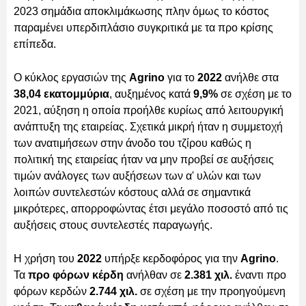
2023 σημάδια αποκλιμάκωσης πλην όμως το κόστος
παραμένει υπερδιπλάσιο συγκριτικά με τα προ κρίσης
επίπεδα.
Ο κύκλος εργασιών της
Agrino
για το
2022
ανήλθε στα
38,04 εκατομμύρια
, αυξημένος κατά
9,9%
σε σχέση με το
2021, αύξηση η οποία προήλθε κυρίως από λειτουργική
ανάπτυξη της εταιρείας. Σχετικά μικρή ήταν η συμμετοχή
των ανατιμήσεων στην άνοδο του τζίρου καθώς η
πολιτική της εταιρείας ήταν να μην προβεί σε αυξήσεις
τιμών ανάλογες των αυξήσεων των α' υλών και των
λοιπών συντελεστών κόστους αλλά σε σημαντικά
μικρότερες, απορροφώντας έτσι μεγάλο ποσοστό από τις
αυξήσεις στους συντελεστές παραγωγής.
Η χρήση του
2022
υπήρξε κερδοφόρος για την
Agrino
.
Τα
προ φόρων κέρδη
ανήλθαν σε
2.381 χιλ.
έναντι προ
φόρων κερδών
2.744 χιλ.
σε σχέση με την προηγούμενη