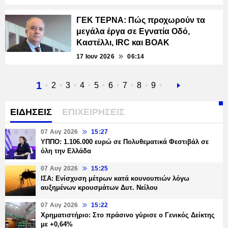
ΓΕΚ ΤΕΡΝΑ: Πώς προχωρούν τα
μεγάλα έργα σε Εγνατία Οδό,
Καστέλλι, IRC και ΒΟΑΚ
17 Ιουν 2026
06:14
Τρέχουσα
1
Σελίδα
2
Σελίδα
3
Σελίδα
4
Σελίδα
5
Σελίδα
6
Σελίδα
7
Σελίδα
8
Σελίδα
9
Next
σελίδα
page
ΕΙΔΗΣΕΙΣ
ΕΠΙΧΕΙΡΗΣΕΙΣ
07 Αυγ 2026
15:27
ΥΠΠΟ: 1.106.000 ευρώ σε Πολυθεματικά Φεστιβάλ σε
όλη την Ελλάδα
07 Αυγ 2026
15:25
ΙΣΑ: Ενίσχυση μέτρων κατά κουνουπιών λόγω
αυξημένων κρουσμάτων Δυτ. Νείλου
07 Αυγ 2026
15:22
Χρηματιστήριο: Στο πράσινο γύρισε ο Γενικός Δείκτης
με +0,64%