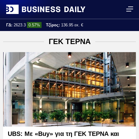
ΓΔ:
2623.3
0.57%
Τζίρος:
136.95 εκ. €
Τελ. ενημέρωση:
15:29:35
ΓΕΚ ΤΕΡΝΑ
UBS: Με «Buy» για τη ΓΕΚ ΤΕΡΝΑ και