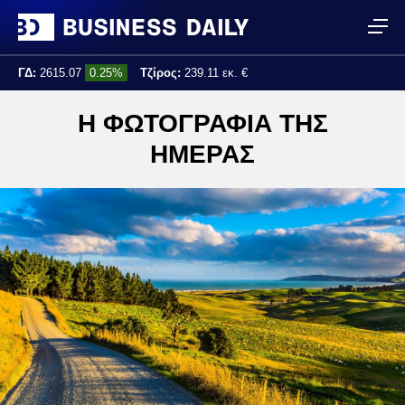
ΓΔ:
2615.07
0.25%
Τζίρος:
239.11 εκ. €
Τελ. ενημέρωση:
17:25:01
Η ΦΩΤΟΓΡΑΦΙΑ ΤΗΣ
ΗΜΕΡΑΣ