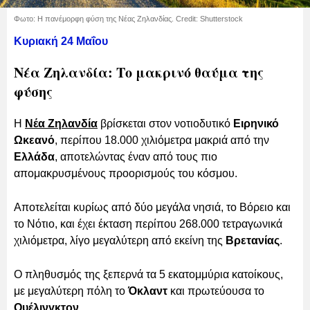
Φωτο: Η πανέμορφη φύση της Νέας Ζηλανδίας. Credit: Shutterstock
Κυριακή 24 Μαΐου
Νέα Ζηλανδία: Το μακρινό θαύμα της
φύσης
Η
Νέα Ζηλανδία
βρίσκεται στον νοτιοδυτικό
Ειρηνικό
Ωκεανό
, περίπου 18.000 χιλιόμετρα μακριά από την
Ελλάδα
, αποτελώντας έναν από τους πιο
απομακρυσμένους προορισμούς του κόσμου.
Αποτελείται κυρίως από δύο μεγάλα νησιά, το Βόρειο και
το Νότιο, και έχει έκταση περίπου 268.000 τετραγωνικά
χιλιόμετρα, λίγο μεγαλύτερη από εκείνη της
Βρετανίας
.
Ο πληθυσμός της ξεπερνά τα 5 εκατομμύρια κατοίκους,
με μεγαλύτερη πόλη το
Όκλαντ
και πρωτεύουσα το
Ουέλινγκτον
.