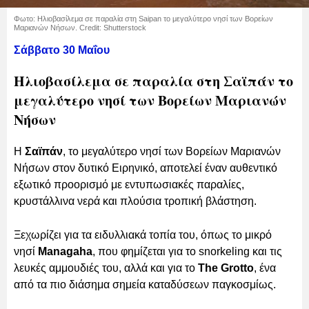
Φωτο: Ηλιοβασίλεμα σε παραλία στη Saipan το μεγαλύτερο νησί των Βορείων
Μαριανών Νήσων. Credit: Shutterstock
Σάββατο 30 Μαΐου
Ηλιοβασίλεμα σε παραλία στη Σαϊπάν το
μεγαλύτερο νησί των Βορείων Μαριανών
Νήσων
Η
Σαϊπάν
, το μεγαλύτερο νησί των Βορείων Μαριανών
Νήσων στον δυτικό Ειρηνικό, αποτελεί έναν αυθεντικό
εξωτικό προορισμό με εντυπωσιακές παραλίες,
κρυστάλλινα νερά και πλούσια τροπική βλάστηση.
Ξεχωρίζει για τα ειδυλλιακά τοπία του, όπως το μικρό
νησί
Managaha
, που φημίζεται για το snorkeling και τις
λευκές αμμουδιές του, αλλά και για το
The Grotto
, ένα
από τα πιο διάσημα σημεία καταδύσεων παγκοσμίως.