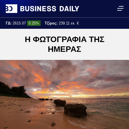
ΓΔ:
2615.07
0.25%
Τζίρος:
239.11 εκ. €
Τελ. ενημέρωση:
17:25:01
Η ΦΩΤΟΓΡΑΦΙΑ ΤΗΣ
ΗΜΕΡΑΣ