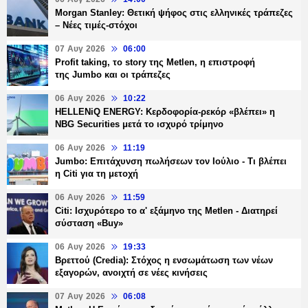
Morgan Stanley: Θετική ψήφος στις ελληνικές τράπεζες
– Νέες τιμές-στόχοι
07 Αυγ 2026
06:00
Profit taking, το story της Metlen, η επιστροφή
της Jumbo και οι τράπεζες
06 Αυγ 2026
10:22
HELLENiQ ENERGY: Κερδοφορία-ρεκόρ «βλέπει» η
NBG Securities μετά το ισχυρό τρίμηνο
06 Αυγ 2026
11:19
Jumbo: Επιτάχυνση πωλήσεων τον Ιούλιο - Τι βλέπει
η Citi για τη μετοχή
06 Αυγ 2026
11:59
Citi: Ισχυρότερο το α' εξάμηνο της Metlen - Διατηρεί
σύσταση «Buy»
06 Αυγ 2026
19:33
Βρεττού (Credia): Στόχος η ενσωμάτωση των νέων
εξαγορών, ανοιχτή σε νέες κινήσεις
07 Αυγ 2026
06:08