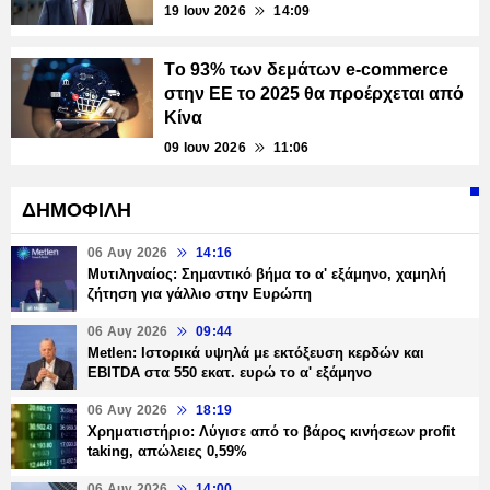
19 Ιουν 2026
14:09
Τo 93% των δεμάτων e-commerce
στην ΕΕ το 2025 θα προέρχεται από
Κίνα
09 Ιουν 2026
11:06
ΔΗΜΟΦΙΛΗ
06 Αυγ 2026
14:16
Μυτιληναίος: Σημαντικό βήμα το α' εξάμηνο, χαμηλή
ζήτηση για γάλλιο στην Ευρώπη
06 Αυγ 2026
09:44
Metlen: Ιστορικά υψηλά με εκτόξευση κερδών και
EBITDA στα 550 εκατ. ευρώ το α' εξάμηνο
06 Αυγ 2026
18:19
Χρηματιστήριο: Λύγισε από το βάρος κινήσεων profit
taking, απώλειες 0,59%
06 Αυγ 2026
14:00