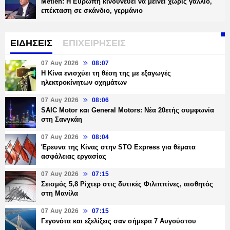
Metlen: Η Ευρώπη κινδυνεύει να μείνει χωρίς γάλλιο,
επέκταση σε σκάνδιο, γερμάνιο
ΕΙΔΗΣΕΙΣ
ΕΠΙΧΕΙΡΗΣΕΙΣ
07 Αυγ 2026
08:07
Η Κίνα ενισχύει τη θέση της με εξαγωγές
ηλεκτροκίνητων οχημάτων
07 Αυγ 2026
08:06
SAIC Motor και General Motors: Νέα 20ετής συμφωνία
στη Σανγκάη
07 Αυγ 2026
08:04
Έρευνα της Κίνας στην STO Express για θέματα
ασφάλειας εργασίας
07 Αυγ 2026
07:15
Σεισμός 5,8 Ρίχτερ στις δυτικές Φιλιππίνες, αισθητός
στη Μανίλα
07 Αυγ 2026
07:15
Γεγονότα και εξελίξεις σαν σήμερα 7 Αυγούστου