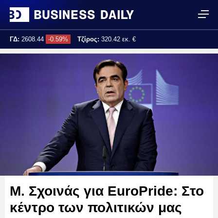
ΓΔ:
2608.44
-0.59%
Τζίρος:
320.42 εκ. €
Τελ. ενημέρωση:
17:25:02
Μ. Σχοινάς για EuroPride: Στο
κέντρο των πολιτικών μας