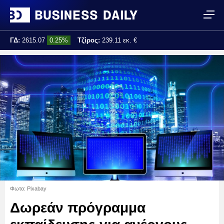
ΓΔ:
2615.07
0.25%
Τζίρος:
239.11 εκ. €
Τελ. ενημέρωση:
17:25:01
Φωτο: Pixabay
Δωρεάν πρόγραμμα