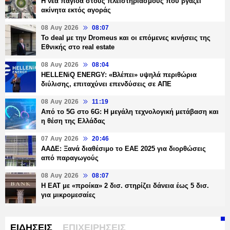
Η νέα παγίδα στους πλειστηριασμούς που βγάζει
ακίνητα εκτός αγοράς
08 Αυγ 2026
08:07
Το deal με την Dromeus και οι επόμενες κινήσεις της
Εθνικής στο real estate
08 Αυγ 2026
08:04
HELLENiQ ENERGY: «Βλέπει» υψηλά περιθώρια
διύλισης, επιταχύνει επενδύσεις σε ΑΠΕ
08 Αυγ 2026
11:19
Από το 5G στο 6G: Η μεγάλη τεχνολογική μετάβαση και
η θέση της Ελλάδας
07 Αυγ 2026
20:46
ΑΑΔΕ: Ξανά διαθέσιμο το ΕΑΕ 2025 για διορθώσεις
από παραγωγούς
08 Αυγ 2026
08:07
Η ΕΑΤ με «προίκα» 2 δισ. στηρίζει δάνεια έως 5 δισ.
για μικρομεσαίες
ΕΙΔΗΣΕΙΣ
ΕΠΙΧΕΙΡΗΣΕΙΣ