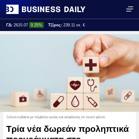
ΓΔ:
2615.07
0.25%
Τζίρος:
239.11 εκ. €
Τελ. ενημέρωση:
17:25:01
Ξύλινα κυβάκια με σύμβολα υγείας και ασφάλισης σε λευκό φόντο.
Τρία νέα δωρεάν προληπτικά