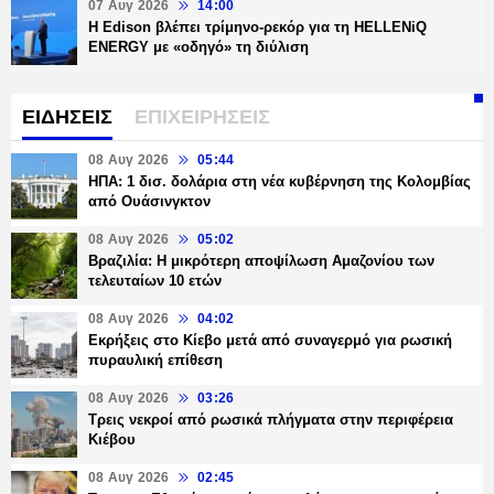
07 Αυγ 2026
14:00
Η Edison βλέπει τρίμηνο-ρεκόρ για τη HELLENiQ
ENERGY με «οδηγό» τη διύλιση
ΕΙΔΗΣΕΙΣ
ΕΠΙΧΕΙΡΗΣΕΙΣ
08 Αυγ 2026
05:44
ΗΠΑ: 1 δισ. δολάρια στη νέα κυβέρνηση της Κολομβίας
από Ουάσινγκτον
08 Αυγ 2026
05:02
Βραζιλία: Η μικρότερη αποψίλωση Αμαζονίου των
τελευταίων 10 ετών
08 Αυγ 2026
04:02
Εκρήξεις στο Κίεβο μετά από συναγερμό για ρωσική
πυραυλική επίθεση
08 Αυγ 2026
03:26
Τρεις νεκροί από ρωσικά πλήγματα στην περιφέρεια
Κιέβου
08 Αυγ 2026
02:45