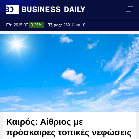
ΓΔ:
2615.07
0.25%
Τζίρος:
239.11 εκ. €
Τελ. ενημέρωση:
17:25:01
Καιρός: Αίθριος με
πρόσκαιρες τοπικές νεφώσεις