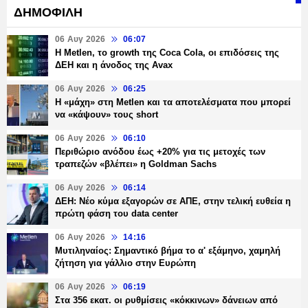
ΔΗΜΟΦΙΛΗ
06 Αυγ 2026
06:07
H Metlen, το growth της Coca Cola, οι επιδόσεις της
ΔΕΗ και η άνοδος της Avax
06 Αυγ 2026
06:25
H «μάχη» στη Metlen και τα αποτελέσματα που μπορεί
να «κάψουν» τους short
06 Αυγ 2026
06:10
Περιθώριο ανόδου έως +20% για τις μετοχές των
τραπεζών «βλέπει» η Goldman Sachs
06 Αυγ 2026
06:14
ΔΕΗ: Νέο κύμα εξαγορών σε ΑΠΕ, στην τελική ευθεία η
πρώτη φάση του data center
06 Αυγ 2026
14:16
Μυτιληναίος: Σημαντικό βήμα το α' εξάμηνο, χαμηλή
ζήτηση για γάλλιο στην Ευρώπη
06 Αυγ 2026
06:19
Στα 356 εκατ. οι ρυθμίσεις «κόκκινων» δάνειων από