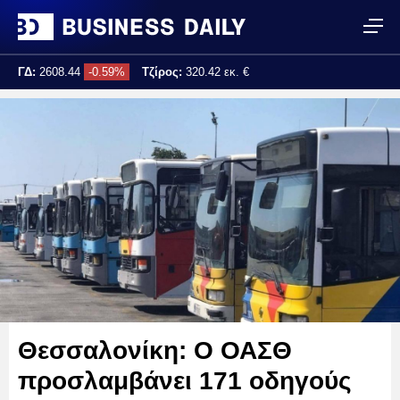
ΓΔ:
2608.44
-0.59%
Τζίρος:
320.42 εκ. €
Τελ. ενημέρωση:
17:25:02
Θεσσαλονίκη: Ο ΟΑΣΘ
προσλαμβάνει 171 οδηγούς