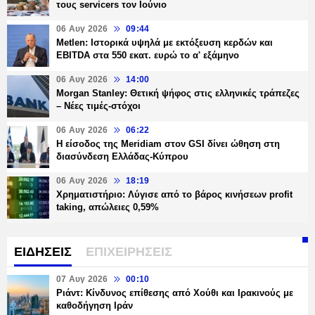
τους servicers τον Ιούνιο
06 Αυγ 2026
09:44
Metlen: Ιστορικά υψηλά με εκτόξευση κερδών και
EBITDA στα 550 εκατ. ευρώ το α' εξάμηνο
06 Αυγ 2026
14:00
Morgan Stanley: Θετική ψήφος στις ελληνικές τράπεζες
– Νέες τιμές-στόχοι
06 Αυγ 2026
06:22
Η είσοδος της Meridiam στον GSI δίνει ώθηση στη
διασύνδεση Ελλάδας-Κύπρου
06 Αυγ 2026
18:19
Χρηματιστήριο: Λύγισε από το βάρος κινήσεων profit
taking, απώλειες 0,59%
ΕΙΔΗΣΕΙΣ
ΕΠΙΧΕΙΡΗΣΕΙΣ
07 Αυγ 2026
00:10
Ριάντ: Κίνδυνος επίθεσης από Χούθι και Ιρακινούς με
καθοδήγηση Ιράν