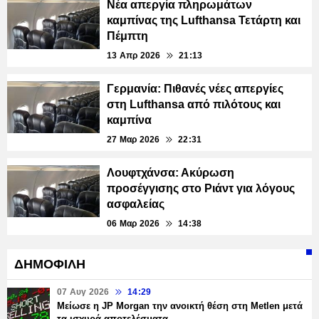
Νέα απεργία πληρωμάτων
καμπίνας της Lufthansa Τετάρτη και
Πέμπτη
13 Απρ 2026
21:13
Γερμανία: Πιθανές νέες απεργίες
στη Lufthansa από πιλότους και
καμπίνα
27 Μαρ 2026
22:31
Λουφτχάνσα: Ακύρωση
προσέγγισης στο Ριάντ για λόγους
ασφαλείας
06 Μαρ 2026
14:38
ΔΗΜΟΦΙΛΗ
07 Αυγ 2026
14:29
Μείωσε η JP Morgan την ανοικτή θέση στη Metlen μετά
τα ισχυρά αποτελέσματα