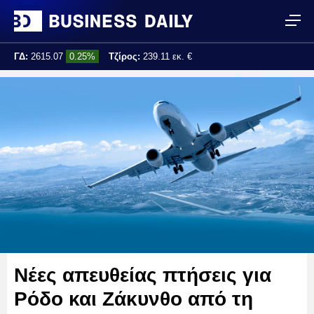
ΓΔ:
2615.07
0.25%
Τζίρος:
239.11 εκ. €
Τελ. ενημέρωση:
17:25:01
Νέες απευθείας πτήσεις για
Ρόδο και Ζάκυνθο από τη