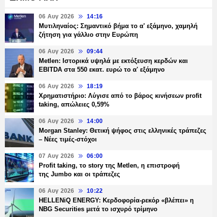
06 Αυγ 2026
14:16
Μυτιληναίος: Σημαντικό βήμα το α' εξάμηνο, χαμηλή
ζήτηση για γάλλιο στην Ευρώπη
06 Αυγ 2026
09:44
Metlen: Ιστορικά υψηλά με εκτόξευση κερδών και
EBITDA στα 550 εκατ. ευρώ το α' εξάμηνο
06 Αυγ 2026
18:19
Χρηματιστήριο: Λύγισε από το βάρος κινήσεων profit
taking, απώλειες 0,59%
06 Αυγ 2026
14:00
Morgan Stanley: Θετική ψήφος στις ελληνικές τράπεζες
– Νέες τιμές-στόχοι
07 Αυγ 2026
06:00
Profit taking, το story της Metlen, η επιστροφή
της Jumbo και οι τράπεζες
06 Αυγ 2026
10:22
HELLENiQ ENERGY: Κερδοφορία-ρεκόρ «βλέπει» η
NBG Securities μετά το ισχυρό τρίμηνο