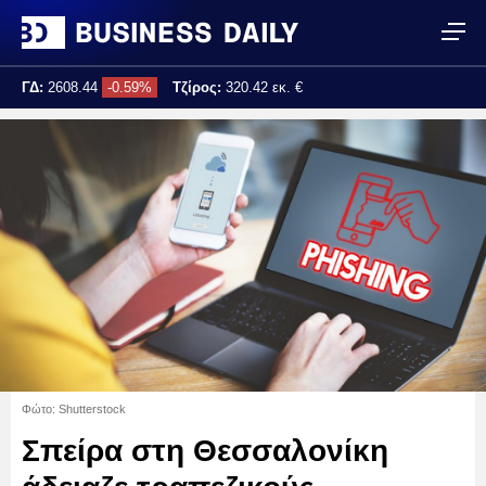
ΓΔ:
2608.44
-0.59%
Τζίρος:
320.42 εκ. €
Τελ. ενημέρωση:
17:25:02
Φώτο: Shutterstock
Σπείρα στη Θεσσαλονίκη