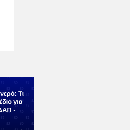
νερό: Τι
έδιο για
ΔΑΠ -