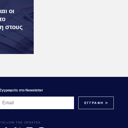
αι οι
το
η στους
Εγγραφεiτε στο Newsletter
FOLLOW THE UPDATES