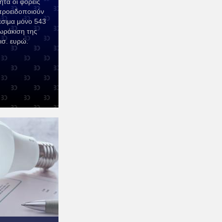
ητα οι φορείς
 προειδοποιούν
έσιμα μόνο 543
θωράκιση της
ισ. ευρώ.