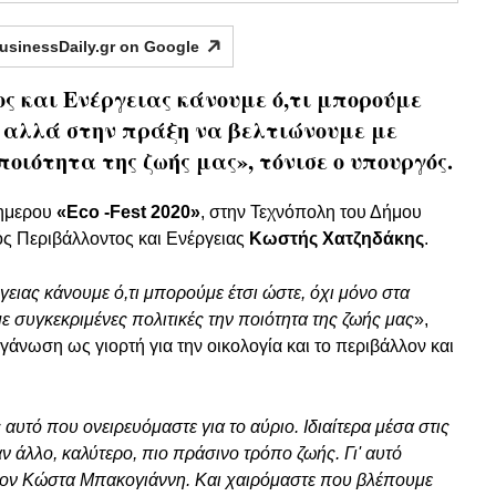
usinessDaily.gr on
Google
ς και Ενέργειας κάνουμε ό,τι μπορούμε
ια αλλά στην πράξη να βελτιώνουμε με
ποιότητα της ζωής μας», τόνισε ο υπουργός.
3ημερου
«Eco -Fest 2020»
, στην Τεχνόπολη του Δήμου
ς Περιβάλλοντος και Ενέργειας
Κωστής Χατζηδάκης
.
ειας κάνουμε ό,τι μπορούμε έτσι ώστε, όχι μόνο στα
ε συγκεκριμένες πολιτικές την ποιότητα της ζωής μας
»,
γάνωση ως γιορτή για την οικολογία και το περιβάλλον και
ς αυτό που ονειρευόμαστε για το αύριο. Ιδιαίτερα μέσα στις
αν άλλο, καλύτερο, πιο πράσινο τρόπο ζωής. Γι' αυτό
 τον Κώστα Μπακογιάννη. Και χαιρόμαστε που βλέπουμε