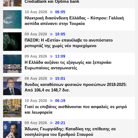
CrediaBank και Optima bank
10 Αυγ 2026
06:05
Ηλεκτρική διασύνδεση Ελλάδας – Κύπρου: Γαλλική
ασπίδα απέναντι στην Τουρκία
09 Αυγ 2026
10:05
ΠΑΣΟΚ: Η «Εστία» επανέλαβε το ανυπόστατο
ρεπορτάζ της χωρίς νέο περιεχόμενο
09 Αυγ 2026
13:09
Η Ελλάδα αυξάνει τις εξαγωγές και ξεπερνάει
Ευρωπαίους ανταγωνιστές
09 Αυγ 2026
15:01
Άνοδος καταθέσεων φυσικών προσώπων 2018-2025:
Από 106,4 σε 148,7 δισ.
10 Αυγ 2026
06:19
Γιατί οι επιβάτες αισθάνονται πιο ασφαλείς σε μετρό
και λεωφορεία
09 Αυγ 2026
20:21
Άδωνις Γεωργιάδης: Καταδίκη της επίθεσης σε
νοσηλεύτρια του Ερυθρού Σταυρού