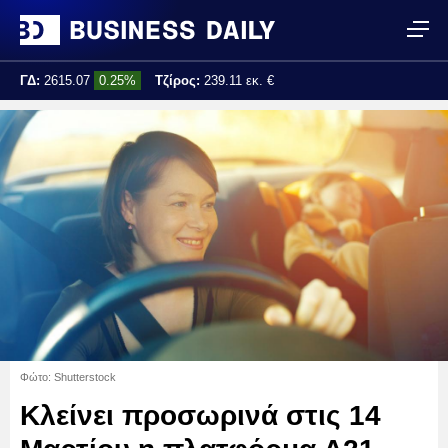
ΓΔ:
2615.07
0.25%
Τζίρος:
239.11 εκ. €
Τελ. ενημέρωση:
17:25:01
Φώτο: Shutterstock
Κλείνει προσωρινά στις 14