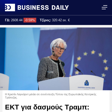
ΓΔ:
2608.44
-0.59%
Τζίρος:
320.42 εκ. €
Τελ. ενημέρωση:
17:25:02
Η Κριστίν Λαγκάρντ μιλάει σε συνέντευξη Τύπου της Ευρωπαϊκής Κεντρικής
Τράπεζας.
ΕΚΤ για δασμούς Τραμπ: