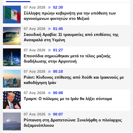
07 Αυγ 2026
02:30
Σύλληψη πρώην κυβερνήτη για την υπόθεση των
αγνοούμενων φοιτητών στο Μεξικό
07 Αυγ 2026
01:45
Σαουδική Αραβία: 11 τραυματίες από επιθέσεις της
Ανσαραλά στη Υεμένη
07 Αυγ 2026
01:27
Επεισόδια σημειώθηκαν μετά το τέλος μαζικής
διαδήλωσης στην Αργεντινή
07 Αυγ 2026
00:10
Ριάντ: Κίνδυνος επίθεσης από Χούθι και Ιρακινούς με
καθοδήγηση Ιράν
07 Αυγ 2026
00:08
Τραμπ: Ο πόλεμος με το Ιράν θα λήξει σύντομα
07 Αυγ 2026
00:07
Ρύπανση στη Δραπετσώνα: Συνελήφθη ο πλοίαρχος
δεξαμενόπλοιου