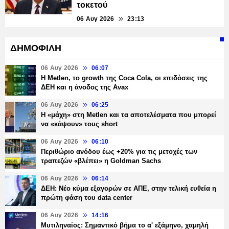
τοκετού
06 Αυγ 2026
23:13
ΔΗΜΟΦΙΛΗ
06 Αυγ 2026
06:07
H Metlen, το growth της Coca Cola, οι επιδόσεις της
ΔΕΗ και η άνοδος της Avax
06 Αυγ 2026
06:25
H «μάχη» στη Metlen και τα αποτελέσματα που μπορεί
να «κάψουν» τους short
06 Αυγ 2026
06:10
Περιθώριο ανόδου έως +20% για τις μετοχές των
τραπεζών «βλέπει» η Goldman Sachs
06 Αυγ 2026
06:14
ΔΕΗ: Νέο κύμα εξαγορών σε ΑΠΕ, στην τελική ευθεία η
πρώτη φάση του data center
06 Αυγ 2026
14:16
Μυτιληναίος: Σημαντικό βήμα το α' εξάμηνο, χαμηλή