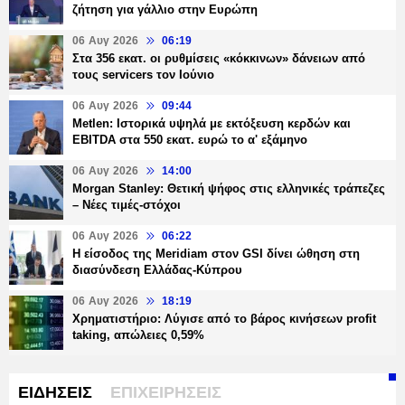
ζήτηση για γάλλιο στην Ευρώπη
06 Αυγ 2026
06:19
Στα 356 εκατ. οι ρυθμίσεις «κόκκινων» δάνειων από
τους servicers τον Ιούνιο
06 Αυγ 2026
09:44
Metlen: Ιστορικά υψηλά με εκτόξευση κερδών και
EBITDA στα 550 εκατ. ευρώ το α' εξάμηνο
06 Αυγ 2026
14:00
Morgan Stanley: Θετική ψήφος στις ελληνικές τράπεζες
– Νέες τιμές-στόχοι
06 Αυγ 2026
06:22
Η είσοδος της Meridiam στον GSI δίνει ώθηση στη
διασύνδεση Ελλάδας-Κύπρου
06 Αυγ 2026
18:19
Χρηματιστήριο: Λύγισε από το βάρος κινήσεων profit
taking, απώλειες 0,59%
ΕΙΔΗΣΕΙΣ
ΕΠΙΧΕΙΡΗΣΕΙΣ