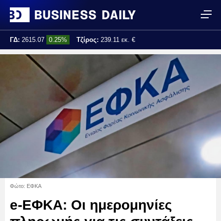
ΓΔ:
2615.07
0.25%
Τζίρος:
239.11 εκ. €
Τελ. ενημέρωση:
17:25:01
Φώτο: ΕΦΚΑ
e-ΕΦΚΑ: Οι ημερομηνίες