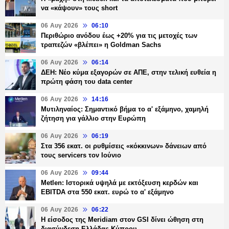
να «κάψουν» τους short
06 Αυγ 2026
06:10
Περιθώριο ανόδου έως +20% για τις μετοχές των
τραπεζών «βλέπει» η Goldman Sachs
06 Αυγ 2026
06:14
ΔΕΗ: Νέο κύμα εξαγορών σε ΑΠΕ, στην τελική ευθεία η
πρώτη φάση του data center
06 Αυγ 2026
14:16
Μυτιληναίος: Σημαντικό βήμα το α' εξάμηνο, χαμηλή
ζήτηση για γάλλιο στην Ευρώπη
06 Αυγ 2026
06:19
Στα 356 εκατ. οι ρυθμίσεις «κόκκινων» δάνειων από
τους servicers τον Ιούνιο
06 Αυγ 2026
09:44
Metlen: Ιστορικά υψηλά με εκτόξευση κερδών και
EBITDA στα 550 εκατ. ευρώ το α' εξάμηνο
06 Αυγ 2026
06:22
Η είσοδος της Meridiam στον GSI δίνει ώθηση στη
διασύνδεση Ελλάδας-Κύπρου