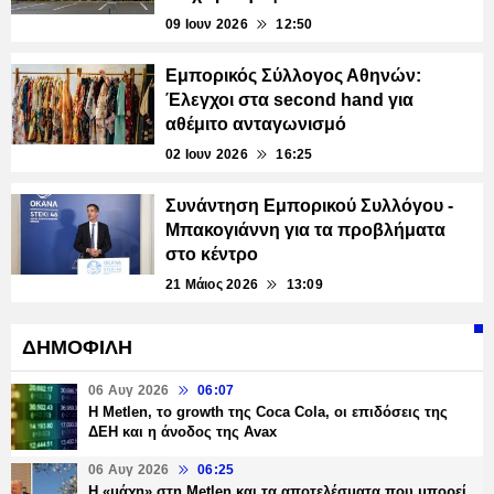
09 Ιουν 2026
12:50
Εμπορικός Σύλλογος Αθηνών:
Έλεγχοι στα second hand για
αθέμιτο ανταγωνισμό
02 Ιουν 2026
16:25
Συνάντηση Εμπορικού Συλλόγου -
Μπακογιάννη για τα προβλήματα
στο κέντρο
21 Μάιος 2026
13:09
ΔΗΜΟΦΙΛΗ
06 Αυγ 2026
06:07
H Metlen, το growth της Coca Cola, οι επιδόσεις της
ΔΕΗ και η άνοδος της Avax
06 Αυγ 2026
06:25
H «μάχη» στη Metlen και τα αποτελέσματα που μπορεί