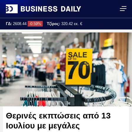
ΓΔ:
2608.44
-0.59%
Τζίρος:
320.42 εκ. €
Τελ. ενημέρωση:
17:25:02
Θερινές εκπτώσεις από 13
Ιουλίου με μεγάλες