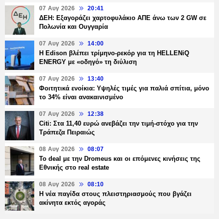
07 Αυγ 2026
20:41
ΔΕΗ: Εξαγοράζει χαρτοφυλάκιο ΑΠΕ άνω των 2 GW σε
Πολωνία και Ουγγαρία
07 Αυγ 2026
14:00
Η Edison βλέπει τρίμηνο-ρεκόρ για τη HELLENiQ
ENERGY με «οδηγό» τη διύλιση
07 Αυγ 2026
13:40
Φοιτητικά ενοίκια: Υψηλές τιμές για παλιά σπίτια, μόνο
το 34% είναι ανακαινισμένο
07 Αυγ 2026
12:38
Citi: Στα 11,40 ευρώ ανεβάζει την τιμή-στόχο για την
Τράπεζα Πειραιώς
08 Αυγ 2026
08:07
Το deal με την Dromeus και οι επόμενες κινήσεις της
Εθνικής στο real estate
08 Αυγ 2026
08:10
Η νέα παγίδα στους πλειστηριασμούς που βγάζει
ακίνητα εκτός αγοράς