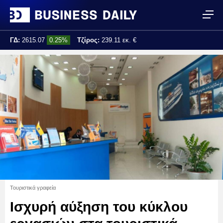
ΓΔ:
2615.07
0.25%
Τζίρος:
239.11 εκ. €
Τελ. ενημέρωση:
17:25:01
Τουριστικά γραφεία
Ισχυρή αύξηση του κύκλου