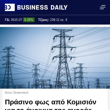
ΓΔ:
2615.07
0.25%
Τζίρος:
239.11 εκ. €
Τελ. ενημέρωση:
17:25:01
Φώτο: Shutterstock
Πράσινο φως από Κομισιόν