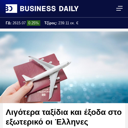
ΓΔ:
2615.07
0.25%
Τζίρος:
239.11 εκ. €
Τελ. ενημέρωση:
17:25:01
Λιγότερα ταξίδια και έξοδα στο
εξωτερικό οι Έλληνες