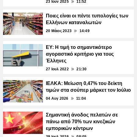
23 Ιουν 2025
11:52
Ποιες είναι οι πέντε τυπολογίες των
Ελλήνων καταναλωτών
20 Μάιος 2023
14:49
ΕΥ: Η τιμή το σημαντικότερο
αγοραστικό κριτήριο για τους
Έλληνες
27 Ιουλ 2022
21:30
ΙΕΛΚΑ: Μείωση 0,47% του δείκτη
τιμών στα σούπερ μάρκετ τον Ιούλιο
04 Αυγ 2026
11:04
Σημαντική άνοδος πελατών σε
πάνω από 70% των κινεζικών
εμπορικών κέντρων
29 Ιουλ 2026
08:05