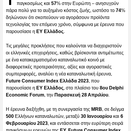
Τ
παγκοσμίως και
57
% στην Ευρώπη – ανησυχούν
πάρα πολύ για το αυξημένο κόστος ζωής, ωστόσο το
74
%
δηλώνουν ότι σκοπεύουν να αγοράσουν προϊόντα
τεχνολογίας τον επόμενο χρόνο, σύμφωνα με έρευνα που
παρουσίασε η
ΕΥ Ελλάδος
.
Τις μεγάλες προκλήσεις που καλούνται να διαχειριστούν
οι ελληνικές επιχειρήσεις, καθώς βρίσκονται αντιμέτωπες
με ένα κατακερματισμένο καταναλωτικό κοινό με
διαφορετικές προτεραιότητες, αξίες και αγοραστικές
συμπεριφορές, αναλύει η νέα καταναλωτική έρευνα,
Future Consumer Index Ελλάδα 2023
, που
παρουσίασε η
ΕΥ Ελλάδος
, στο πλαίσιο του
8ου Delphi
Economic Forum
, την
Παρασκευή 28 Απριλίου
.
Η έρευνα διεξήχθη, με τη συνεργασία της
MRB
, σε δείγμα
500
Ελλήνων καταναλωτών, μεταξύ
30 Ιανουαρίου
και
6
Φεβρουαρίου
2023
, και εντάσσεται στην ευρύτερη σειρά
παγκόσμιων ερευνών της
ΕΥ, Future Consumer Index
,