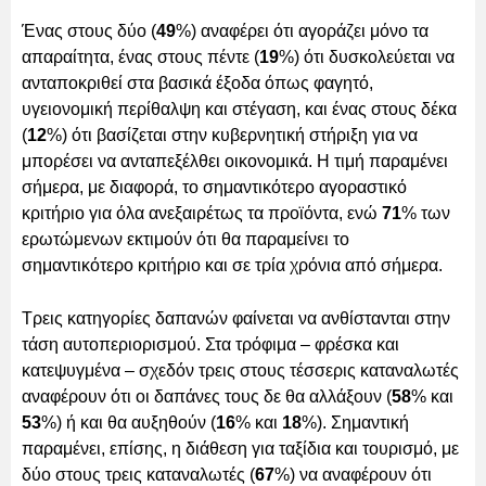
Ένας στους δύο (
49
%) αναφέρει ότι αγοράζει μόνο τα
απαραίτητα, ένας στους πέντε (
19
%) ότι δυσκολεύεται να
ανταποκριθεί στα βασικά έξοδα όπως φαγητό,
υγειονομική περίθαλψη και στέγαση, και ένας στους δέκα
(
12
%) ότι βασίζεται στην κυβερνητική στήριξη για να
μπορέσει να ανταπεξέλθει οικονομικά. Η τιμή παραμένει
σήμερα, με διαφορά, το σημαντικότερο αγοραστικό
κριτήριο για όλα ανεξαιρέτως τα προϊόντα, ενώ
71
% των
ερωτώμενων εκτιμούν ότι θα παραμείνει το
σημαντικότερο κριτήριο και σε τρία χρόνια από σήμερα.
Τρεις κατηγορίες δαπανών φαίνεται να ανθίστανται στην
τάση αυτοπεριορισμού. Στα τρόφιμα – φρέσκα και
κατεψυγμένα – σχεδόν τρεις στους τέσσερις καταναλωτές
αναφέρουν ότι οι δαπάνες τους δε θα αλλάξουν (
58
% και
53
%) ή και θα αυξηθούν (
16
% και
18
%). Σημαντική
παραμένει, επίσης, η διάθεση για ταξίδια και τουρισμό, με
δύο στους τρεις καταναλωτές (
67
%) να αναφέρουν ότι