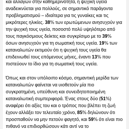
και αλλαγών στην καθημερινότητα, η ψυχική υγεία
αναδεικνύεται για πολλούς, σε σημαντικό παράγοντα
προβληματισμού – ιδιαίτερα για τις γυναίκες και τις
μικρότερες ηλικίες.
38
% των ερωτώμενων ανησυχούν για
την ψυχική τους υγεία, ποσοστό πολύ υψηλότερο από
τους παγκόσμιους δείκτες και συγκρίσιμο με το
39
%
όσων ανησυχούν για τη σωματική τους υγεία.
19
% των
καταναλωτών εκτιμούν ότι η ψυχική τους υγεία θα
επιδεινωθεί τους επόμενους μήνες, έναντι
13
% που
πιστεύουν το ίδιο για τη σωματική τους υγεία.
Όπως και στον υπόλοιπο κόσμο, σημαντική μερίδα των
καταναλωτών φαίνεται να υιοθετούν μία πιο
συγκρατημένη, υπεύθυνη και συνειδητοποιημένη
καταναλωτική συμπεριφορά. Ένας στους δύο (
51
%)
αναφέρει ότι αξίες του και ο τρόπος που βλέπει τη ζωή
έχουν αλλάξει τον τελευταίο χρόνο,
85
% δηλώνουν ότι
προσπαθούν να μην πετούν φαγητό, και
59
% ότι είναι πιο
πιθανό να επιδιορθώσουν κάτι αντί να το