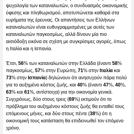
ψυχολογία των καταναλωτών, ο συνδυασμός οικονομικής
ύφεσης και πληθωρισμού, αποτυπώνεται καθαρά στα
ευρήματα της έρευνας. Οι απαντήσεις των Ελλήνων
καταναλωτών είναι ευθυγραμμισμένες με αυτές των
καταναλωτών παγκοσμίως, αλλά δίνουν μία πιο
αισιόδοξη εικόνα σε σχέση με συγκρίσιμες αγορές, όπως
η Ιταλία και η Ισπανία.
Έτσι,
56
% των καταναλωτών στην Ελλάδα (έναντι
58
%
παγκοσμίως,
57
% στην Ευρώπη,
71
% στην
Ιταλία
και
73
% στην
Ισπανία
) δηλώνουν ότι ανησυχούν πάρα πολύ
για το αυξημένο κόστος ζωής, και
40
% (έναντι
47
%,
40
%,
63
% και
61
%, αντίστοιχα) για την οικονομία γενικά.
Συγχρόνως, δύο στους τρεις (
69
%) εκτιμούν ότι το
πρόβλημα του αυξημένου κόστους ζωής θα ενταθεί τους
επόμενους μήνες, και δύο στους πέντε (
38
%) ότι η
οικονομική τους κατάσταση θα επιδεινωθεί τον επόμενο
χρόνο.