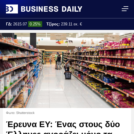
ΓΔ:
2615.07
0.25%
Τζίρος:
239.11 εκ. €
Τελ. ενημέρωση:
17:25:01
Φωτο: Shutterstock
Έρευνα EY: Ένας στους δύο