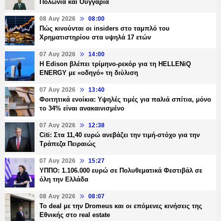
Πολωνία και Ουγγαρία
08 Αυγ 2026
08:00
Πώς κινούνται οι insiders στο ταμπλό του
Χρηματιστηρίου στα υψηλά 17 ετών
07 Αυγ 2026
14:00
Η Edison βλέπει τρίμηνο-ρεκόρ για τη HELLENiQ
ENERGY με «οδηγό» τη διύλιση
07 Αυγ 2026
13:40
Φοιτητικά ενοίκια: Υψηλές τιμές για παλιά σπίτια, μόνο
το 34% είναι ανακαινισμένο
07 Αυγ 2026
12:38
Citi: Στα 11,40 ευρώ ανεβάζει την τιμή-στόχο για την
Τράπεζα Πειραιώς
07 Αυγ 2026
15:27
ΥΠΠΟ: 1.106.000 ευρώ σε Πολυθεματικά Φεστιβάλ σε
όλη την Ελλάδα
08 Αυγ 2026
08:07
Το deal με την Dromeus και οι επόμενες κινήσεις της
Εθνικής στο real estate