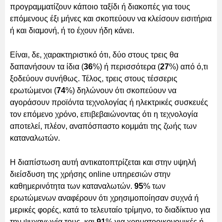
προγραμματίζουν κάποιο ταξίδι ή διακοπές για τους
επόμενους έξι μήνες και σκοπεύουν να κλείσουν εισιτήρια
ή και διαμονή, ή το έχουν ήδη κάνει.
Είναι, δε, χαρακτηριστικό ότι, δύο στους τρεις θα
δαπανήσουν τα ίδια (
36
%) ή περισσότερα (
27
%) από ό,τι
ξοδεύουν συνήθως. Τέλος, τρεις στους τέσσερις
ερωτώμενοι (
74
%) δηλώνουν ότι σκοπεύουν να
αγοράσουν προϊόντα τεχνολογίας ή ηλεκτρικές συσκευές
τον επόμενο χρόνο, επιβεβαιώνοντας ότι η τεχνολογία
αποτελεί, πλέον, αναπόσπαστο κομμάτι της ζωής των
καταναλωτών.
Η διαπίστωση αυτή αντικατοπτρίζεται και στην υψηλή
διείσδυση της χρήσης online υπηρεσιών στην
καθημερινότητα των καταναλωτών.
95
% των
ερωτώμενων αναφέρουν ότι χρησιμοποίησαν συχνά ή
μερικές φορές, κατά το τελευταίο τρίμηνο, το διαδίκτυο για
την ψυχαγωγία τους, και
91
% για χρηματοοικονομικές ή