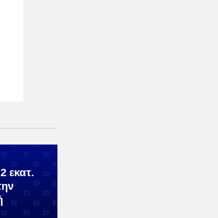
2 εκατ.
την
ή