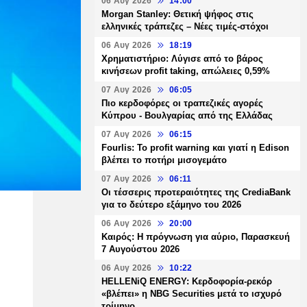
06 Αυγ 2026
14:00
Morgan Stanley: Θετική ψήφος στις
ελληνικές τράπεζες – Νέες τιμές-στόχοι
06 Αυγ 2026
18:19
Χρηματιστήριο: Λύγισε από το βάρος
κινήσεων profit taking, απώλειες 0,59%
07 Αυγ 2026
06:05
Πιο κερδοφόρες οι τραπεζικές αγορές
Κύπρου - Βουλγαρίας από της Ελλάδας
07 Αυγ 2026
06:15
Fourlis: Το profit warning και γιατί η Edison
βλέπει το ποτήρι μισογεμάτο
07 Αυγ 2026
06:11
Οι τέσσερις προτεραιότητες της CrediaBank
για το δεύτερο εξάμηνο του 2026
06 Αυγ 2026
20:00
Καιρός: Η πρόγνωση για αύριο, Παρασκευή
7 Αυγούστου 2026
06 Αυγ 2026
10:22
HELLENiQ ENERGY: Κερδοφορία-ρεκόρ
«βλέπει» η NBG Securities μετά το ισχυρό
τρίμηνο