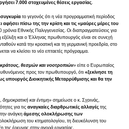
υργήσει 7.000 στοχευμένες θέσεις εργασίας
.
 συγκυρία
το γεγονός ότι η νέα προγραμματική περίοδος
ι αφήσει πίσω της την κρίση και τις
«μαύρες μέρες του
00 χρόνια Εθνικής Παλιγγενεσίας. Οι διαπραγματεύσεις για
 εξέλιξη και ο Έλληνας πρωθυπουργός είναι σε συνεχή
νταθούν κατά την κροατική και τη γερμανική προεδρία, στο
νεται να κλείσει το νέο επταετές πρόγραμμα.
ς κράτους, θεσμών και νοοτροπιών
»
είπε ο Ευρωπαίος
πευθυνόμενος προς τον πρωθυπουργό, ότι
«ξεκίνησε τη
ως υπουργός Διοικητικής Μεταρρύθμισης και θα την
 δημοκρατική και έντιμη»
σημείωσε ο κ. Σχοινάς,
τητες για τις
αναγκαίες διαρθρωτικές αλλαγές
της
 την ανάγκη
άμεσης ολοκλήρωσης των
 ολοκλήρωση του κτηματολογίου, τη διευκόλυνση του
ξη της έρευνας στην αγορά εργασίας.