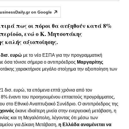
usinessDaily.gr on
Google
κτιμά πως οι πόροι θα αυξηθούν κατά 8%
ερίοδο, ενώ ο Κ. Μητσοτάκης
ς καλής αξιοποίησης.
 δισ. ευρώ
με το νέο ΕΣΠΑ για την προγραμματική
με όσα τόνισε σήμερα ο αντιπρόεδρος
Μαργαρίτης
τάκης χαρακτήρισε μεγάλο στοίχημα την αξιοποίηση των
21 δισ. ευρώ, τα επόμενα επτά χρόνια από τον
 8% έναντι του προηγουμένου επταετούς προγράμματος,
του στο Εθνικό Αναπτυξιακό Συνέδριο. Ο αντιπρόεδρος της
χοινάς
έκανε ιδιαίτερη μνεία στην ενεργειακή μετάβαση, η
δονίας και τη Μεγαλόπολη, λέγοντας ότι μέσω των
αμείου για Δίκαιη Μετάβαση,
η Ελλάδα αναμένεται να